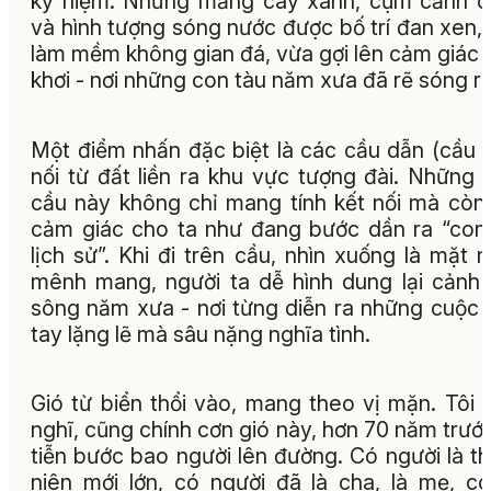
kỷ niệm. Những mảng cây xanh, cụm cảnh 
và hình tượng sóng nước được bố trí đan xen,
làm mềm không gian đá, vừa gợi lên cảm giác 
khơi - nơi những con tàu năm xưa đã rẽ sóng ra
Một điểm nhấn đặc biệt là các cầu dẫn (cầu 
nối từ đất liền ra khu vực tượng đài. Những 
cầu này không chỉ mang tính kết nối mà còn
cảm giác cho ta như đang bước dần ra “con
lịch sử”. Khi đi trên cầu, nhìn xuống là mặt 
mênh mang, người ta dễ hình dung lại cảnh
sông năm xưa - nơi từng diễn ra những cuộc 
tay lặng lẽ mà sâu nặng nghĩa tình.
Gió từ biển thổi vào, mang theo vị mặn. Tôi 
nghĩ, cũng chính cơn gió này, hơn 70 năm trướ
tiễn bước bao người lên đường. Có người là t
niên mới lớn, có người đã là cha, là mẹ, c