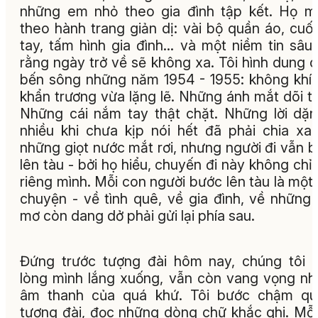
những em nhỏ theo gia đình tập kết. Họ 
theo hành trang giản dị: vài bộ quần áo, cuố
tay, tấm hình gia đình… và một niềm tin sâu
rằng ngày trở về sẽ không xa. Tôi hình dung 
bến sông những năm 1954 - 1955: không khí
khẩn trương vừa lặng lẽ. Những ánh mắt dõi t
Những cái nắm tay thật chặt. Những lời dặ
nhiều khi chưa kịp nói hết đã phải chia xa
những giọt nước mắt rơi, nhưng người đi vẫn 
lên tàu - bởi họ hiểu, chuyến đi này không chỉ
riêng mình. Mỗi con người bước lên tàu là một
chuyện - về tình quê, về gia đình, về những
mơ còn dang dở phải gửi lại phía sau.
Đứng trước tượng đài hôm nay, chúng tôi 
lòng mình lắng xuống, vẫn còn vang vọng n
âm thanh của quá khứ. Tôi bước chậm qu
tượng đài, đọc những dòng chữ khắc ghi. Mỗi