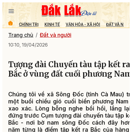
CHÍNH TRỊ
KINH TẾ
VĂN HÓA - XÃ HỘI
ĐẤT VÀ NGƯỜ
Trang chủ
Đất và người
10:10, 19/04/2026
Tượng đài Chuyến tàu tập kết ra
Bắc ở vùng đất cuối phương Na
Chúng tôi về xã Sông Đốc (tỉnh Cà Mau) t
một buổi chiều gió cuối biển phương Nam 
xao xác. Lòng bỗng nghe bồi hồi, lắng lại
đứng trước Cụm tượng đài chuyến tàu tập kế
Bắc - nơi bờ nam sông Đốc cách đây hơn
năm từng là điểm tập kết ra Bắc của hàng