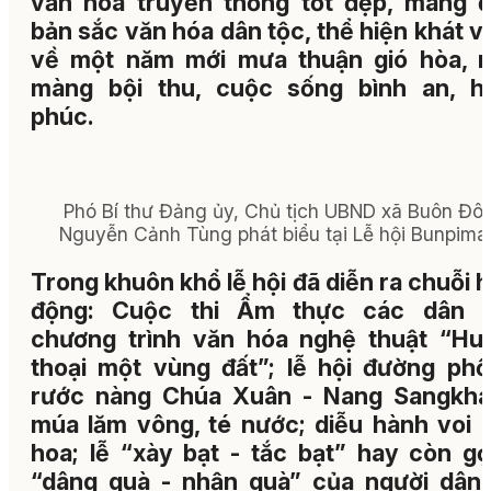
văn hóa truyền thống tốt đẹp, mang 
bản sắc văn hóa dân tộc, thể hiện khát 
về một năm mới mưa thuận gió hòa, 
màng bội thu, cuộc sống bình an, h
phúc.
Phó Bí thư Đảng ủy, Chủ tịch UBND xã Buôn Đô
Nguyễn Cảnh Tùng phát biểu tại Lễ hội Bunpima
Trong khuôn khổ lễ hội đã diễn ra chuỗi 
động: Cuộc thi Ẩm thực các dân t
chương trình văn hóa nghệ thuật “Hu
thoại một vùng đất”; lễ hội đường phố,
rước nàng Chúa Xuân - Nang Sangkha
múa lăm vông, té nước; diễu hành voi -
hoa; lễ “xày bạt - tắc bạt” hay còn gọi
“dâng quà - nhận quà” của người dân 