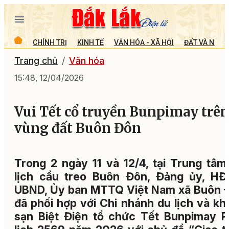
CHÍNH TRỊ
KINH TẾ
VĂN HÓA - XÃ HỘI
ĐẤT VÀ NGƯỜ
Trang chủ
Văn hóa
15:48, 12/04/2026
Vui Tết cổ truyền Bunpimay trê
vùng đất Buôn Đôn
Trong 2 ngày 11 và 12/4, tại Trung tâm
lịch cầu treo Buôn Đôn, Đảng ủy, HĐ
UBND, Ủy ban MTTQ Việt Nam xã Buôn 
đã phối hợp với Chi nhánh du lịch và kh
sạn Biệt Điện tổ chức Tết Bunpimay P