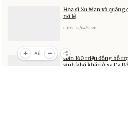
Họa sĩ Xu Man và quãng đ
nô lệ
08:32, 12/04/2026
Gần 160 triệu đồng hỗ trợ
sinh khó khăn ở xã Ea Rố
22:20, 11/04/2026