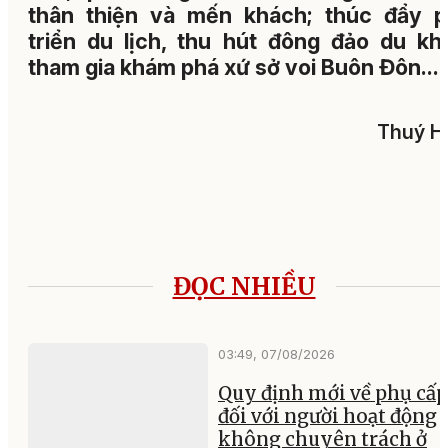
thân thiện và mến khách; thúc đẩy p
triển du lịch, thu hút đông đảo du kh
tham gia khám phá xứ sở voi Buôn Đôn...
Thuý H
ĐỌC NHIỀU
03:49, 07/08/2026
Quy định mới về phụ cấp
đối với người hoạt động
không chuyên trách ở