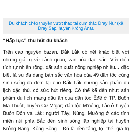
Du khách chèo thuyền vượt thác tại cụm thác Dray Nur (xã
Dray Sáp, huyện Krông Ana).
“Hấp lực” thu hút du khách
Trên cao nguyên bazan, Đắk Lắk có nét khác biệt với
những giá trị về cảnh quan, văn hóa đặc sắc. Với diện
tích tự nhiên rộng, đất sản xuất nông nghiệp nhiều... đặc
biệt là sự đa dạng bản sắc văn hóa của 49 dân tộc cùng
sinh sống đã đem lại cho Đắk Lắk những sản phẩm du
lịch đặc thù, có sức hút riêng. Có thể kể đến như: sản
phẩm du lịch mang dấu ấn của dân tộc Êđê ở TP. Buôn
Ma Thuột, huyện Cư M’gar; dân tộc M’nông, Lào ở huyện
Buôn Đôn và Lắk; người Tày, Nùng, Mường ở các tỉnh
miền núi phía Bắc đến sinh sống lập nghiệp tại huyện
Krông Năng, Kông Bông... Đó là nền tảng, lợi thế, giá trị