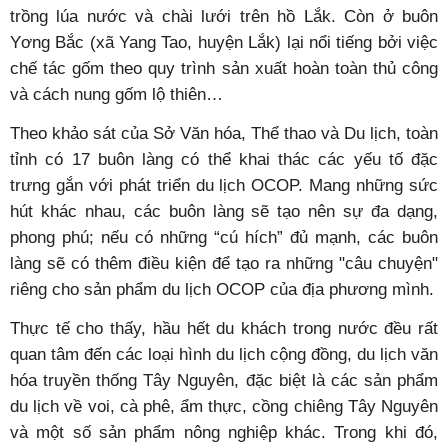
trồng lúa nước và chài lưới trên hồ Lắk. Còn ở buôn
Yơng Bắc (xã Yang Tao, huyện Lắk) lại nổi tiếng bởi việc
chế tác gốm theo quy trình sản xuất hoàn toàn thủ công
và cách nung gốm lộ thiên…
Theo khảo sát của Sở Văn hóa, Thể thao và Du lịch, toàn
tỉnh có 17 buôn làng có thể khai thác các yếu tố đặc
trưng gắn với phát triển du lịch OCOP. Mang những sức
hút khác nhau, các buôn làng sẽ tạo nên sự đa dạng,
phong phú; nếu có những “cú hích” đủ mạnh, các buôn
làng sẽ có thêm điều kiện để tạo ra những "câu chuyện"
riêng cho sản phẩm du lịch OCOP của địa phương mình.
Thực tế cho thấy, hầu hết du khách trong nước đều rất
quan tâm đến các loại hình du lịch cộng đồng, du lịch văn
hóa truyền thống Tây Nguyên, đặc biệt là các sản phẩm
du lịch về voi, cà phê, ẩm thực, cồng chiêng Tây Nguyên
và một số sản phẩm nông nghiệp khác. Trong khi đó,