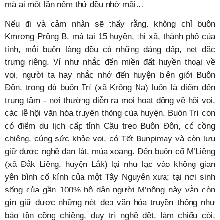
mà ai một lần nếm thử đều nhớ mãi…
Nếu đi và cảm nhận sẽ thấy rằng, không chỉ buôn
Kmrơng Prông B, mà tại 15 huyện, thị xã, thành phố của
tỉnh, mỗi buôn làng đều có những dáng dấp, nét đặc
trưng riêng. Ví như nhắc đến miền đất huyền thoại về
voi, người ta hay nhắc nhớ đến huyện biên giới Buôn
Đôn, trong đó buôn Trí (xã Krông Na) luôn là điểm đến
trung tâm - nơi thường diễn ra mọi hoạt động về hội voi,
các lễ hội văn hóa truyền thống của huyện. Buôn Trí còn
có điểm du lịch cấp tỉnh Cầu treo Buôn Đôn, có cồng
chiêng, cúng sức khỏe voi, có Tết Bunpimay và còn lưu
giữ được nghề đan lát, múa xoang. Đến buôn cổ M’Liêng
(xã Đắk Liêng, huyện Lắk) lại như lạc vào không gian
yên bình cổ kính của một Tây Nguyên xưa; tại nơi sinh
sống của gần 100% hộ dân người M’nông này vẫn còn
gìn giữ được những nét đẹp văn hóa truyền thống như
bảo tồn cồng chiêng, duy trì nghề dệt, làm chiếu cói,