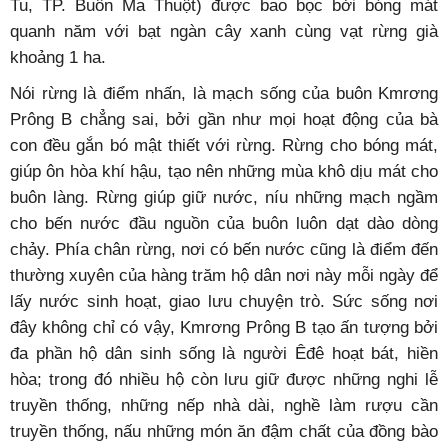
Tu, TP. Buôn Ma Thuột) được bao bọc bởi bóng mát
quanh năm với bạt ngàn cây xanh cùng vạt rừng già
khoảng 1 ha.
Nói rừng là điểm nhấn, là mạch sống của buôn Kmrơng
Prông B chẳng sai, bởi gần như mọi hoạt động của bà
con đều gắn bó mật thiết với rừng. Rừng cho bóng mát,
giúp ôn hòa khí hậu, tạo nên những mùa khô dịu mát cho
buôn làng. Rừng giúp giữ nước, níu những mạch ngầm
cho bến nước đầu nguồn của buôn luôn dạt dào dòng
chảy. Phía chân rừng, nơi có bến nước cũng là điểm đến
thường xuyên của hàng trăm hộ dân nơi này mỗi ngày để
lấy nước sinh hoạt, giao lưu chuyện trò. Sức sống nơi
đây không chỉ có vậy, Kmrơng Prông B tạo ấn tượng bởi
đa phần hộ dân sinh sống là người Êđê hoạt bát, hiền
hòa; trong đó nhiều hộ còn lưu giữ được những nghi lễ
truyền thống, những nếp nhà dài, nghề làm rượu cần
truyền thống, nấu những món ăn đậm chất của đồng bào