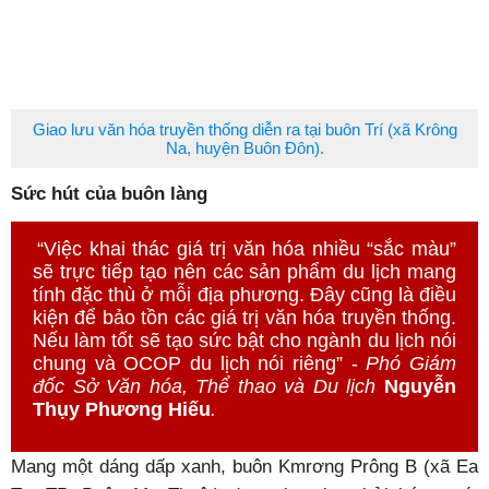
Giao lưu văn hóa truyền thống diễn ra tại buôn Trí (xã Krông
Na, huyện Buôn Đôn).
Sức hút của buôn làng
“Việc khai thác giá trị văn hóa nhiều “sắc màu”
sẽ trực tiếp tạo nên các sản phẩm du lịch mang
tính đặc thù ở mỗi địa phương. Đây cũng là điều
kiện để bảo tồn các giá trị văn hóa truyền thống.
Nếu làm tốt sẽ tạo sức bật cho ngành du lịch nói
chung và OCOP du lịch nói riêng” -
Phó Giám
đốc Sở Văn hóa, Thể thao và Du lịch
Nguyễn
Thụy Phương Hiếu
.
Mang một dáng dấp xanh, buôn Kmrơng Prông B (xã Ea