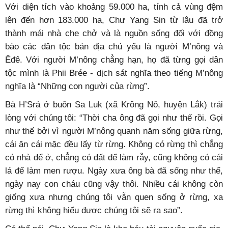
Với diện tích vào khoảng 59.000 ha, tính cả vùng đệm
lên đến hơn 183.000 ha, Chư Yang Sin từ lâu đã trở
thành mái nhà che chở và là nguồn sống đối với đồng
bào các dân tộc bản địa chủ yếu là người M’nông và
Êđê. Với người M’nông chẳng hạn, họ đã từng gọi dân
tộc mình là Phii Brée - dịch sát nghĩa theo tiếng M’nông
nghĩa là “Những con người của rừng”.
Bà H’Srá ở buôn Sa Luk (xã Krông Nô, huyện Lắk) trải
lòng với chúng tôi: “Thời cha ông đã gọi như thế rồi. Gọi
như thế bởi vì người M’nông quanh năm sống giữa rừng,
cái ăn cái mặc đều lấy từ rừng. Không có rừng thì chẳng
có nhà để ở, chẳng có đất để làm rẫy, cũng không có cái
lá để làm men rượu. Ngày xưa ông bà đã sống như thế,
ngày nay con cháu cũng vậy thôi. Nhiều cái không còn
giống xưa nhưng chúng tôi vẫn quen sống ở rừng, xa
rừng thì không hiểu được chúng tôi sẽ ra sao”.