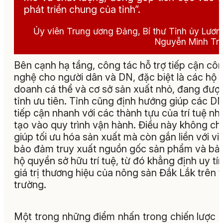
phát triển chung của tỉnh”.
Ủy viên Trung ương Đảng, Bí thư Tỉnh ủy Lươn
Nguyễn Minh Tri
Bên cạnh hạ tầng, công tác hỗ trợ tiếp cận cô
nghệ cho người dân và DN, đặc biệt là các hộ 
doanh cá thể và cơ sở sản xuất nhỏ, đang đượ
tỉnh ưu tiên. Tỉnh cũng định hướng giúp các D
tiếp cận nhanh với các thành tựu của trí tuệ nh
tạo vào quy trình vận hành. Điều này không ch
giúp tối ưu hóa sản xuất mà còn gắn liền với vi
bảo đảm truy xuất nguồn gốc sản phẩm và bả
hộ quyền sở hữu trí tuệ, từ đó khẳng định uy tí
giá trị thương hiệu của nông sản Đắk Lắk trên t
trường.
Một trong những điểm nhấn trong chiến lược 