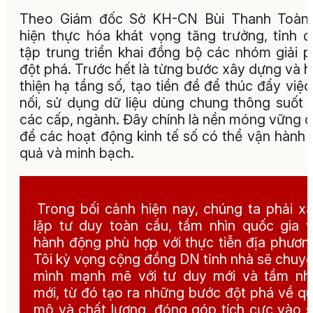
Theo Giám đốc Sở KH-CN Bùi Thanh Toàn,
hiện thực hóa khát vọng tăng trưởng, tỉnh 
tập trung triển khai đồng bộ các nhóm giải 
đột phá. Trước hết là từng bước xây dựng và 
thiện hạ tầng số, tạo tiền đề để thúc đẩy việc
nối, sử dụng dữ liệu dùng chung thông suốt 
các cấp, ngành. Đây chính là nền móng vững 
để các hoạt động kinh tế số có thể vận hành 
quả và minh bạch.
Trong bối cảnh hiện nay, chúng ta phải x
lập tư duy toàn cầu, tầm nhìn quốc gia 
hành động phù hợp với thực tiễn địa phươn
Tôi kỳ vọng cộng đồng DN tỉnh nhà sẽ chuy
mình mạnh mẽ với tư duy mới và tầm nh
mới, từ đó tạo ra những bước đột phá về q
mô và chất lượng, đóng góp tích cực vào 