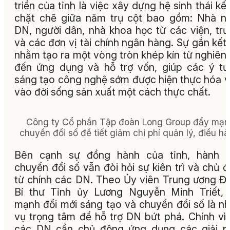
triển của tỉnh là việc xây dựng hệ sinh thái kết
chặt chẽ giữa năm trụ cột bao gồm: Nhà n
DN, người dân, nhà khoa học từ các viện, tr
và các đơn vị tài chính ngân hàng. Sự gắn kết
nhằm tạo ra một vòng tròn khép kín từ nghiên
đến ứng dụng và hỗ trợ vốn, giúp các ý t
sáng tạo công nghệ sớm được hiện thực hóa v
vào đời sống sản xuất một cách thực chất.
Công ty Cổ phần Tập đoàn Long Group đẩy mạn
chuyển đổi số để tiết giảm chi phí quản lý, điều hà
Bên cạnh sự đồng hành của tỉnh, hành tr
chuyển đổi số vẫn đòi hỏi sự kiên trì và chủ 
từ chính các DN. Theo Ủy viên Trung ương Đ
Bí thư Tỉnh ủy Lương Nguyễn Minh Triết,
mạnh đổi mới sáng tạo và chuyển đổi số là n
vụ trọng tâm để hỗ trợ DN bứt phá. Chính vì
các DN cần chủ động ứng dụng các giải p