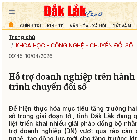
CHÍNH TRỊ
KINH TẾ
VĂN HÓA - XÃ HỘI
ĐẤT VÀ NGƯỜ
Trang chủ
KHOA HỌC - CÔNG NGHỆ - CHUYỂN ĐỔI SỐ
09:45, 10/04/2026
Hỗ trợ doanh nghiệp trên hành
trình chuyển đổi số
Để hiện thực hóa mục tiêu tăng trưởng hai
số trong giai đoạn tới, tỉnh Đắk Lắk đang q
liệt triển khai nhiều giải pháp đồng bộ nhằ
trợ doanh nghiệp (DN) vượt qua rào cản 
nghệ, tạo động lực mới cho tăng trưởng kin