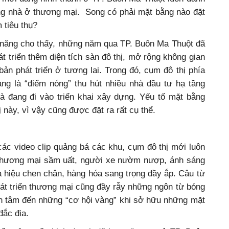
g nhà ở thương mại. Song có phải mặt bằng nào đặt
 tiêu thụ?
 năng cho thấy, những năm qua TP. Buôn Ma Thuột đã
t triển thêm diện tích sàn đô thị, mở rộng không gian
ản phát triển ở tương lai. Trong đó, cụm đô thị phía
ng là “điểm nóng” thu hút nhiều nhà đầu tư hạ tầng
à đang đi vào triển khai xây dựng. Yếu tố mặt bằng
này, vì vậy cũng được đặt ra rất cụ thể.
ác video clip quảng bá các khu, cụm đô thị mới luôn
 thương mại sầm uất, người xe nườm nượp, ánh sáng
 hiệu chen chân, hàng hóa sang trọng đầy ắp. Câu từ
át triển thương mại cũng đầy rẫy những ngôn từ bóng
an tâm đến những “cơ hội vàng” khi sở hữu những mặt
đắc địa.