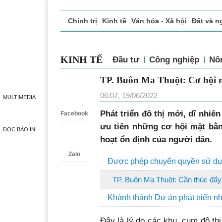
Chính trị
Kinh tế
Văn hóa - Xã hội
Đất và n
Doanh nghiệp giới thiệu
Phóng sự - Ký sự
Đ
KINH TẾ
Đầu tư
Công nghiệp
Nô
TP. Buôn Ma Thuột: Cơ h
Zalo
06:07, 19/06/2022
MULTIMEDIA
Phát triển đô thị mới, dĩ nhiê
Facebook
ưu tiên những cơ hội mặt bằn
ĐỌC BÁO IN
hoạt ổn định của người dân.
Zalo
Được phép chuyển quyền sử dụng
TP. Buôn Ma Thuột: Cần thúc đẩy 
Khánh thành Dự án phát triển nh
Đây là lý do các khu, cụm đô th