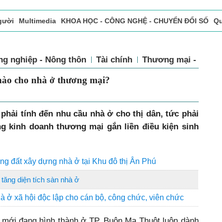
gười
Multimedia
KHOA HỌC - CÔNG NGHỆ - CHUYỂN ĐỔI SỐ
Qu
ọc báo in
Tòa soạn - Bạn đọc
Vấn Đề Bạn Đọc Quan Tâm
ng nghiệp - Nông thôn
Tài chính
Thương mại - Dịch
ội nào cho nhà ở thương mại?
n phải tính đến nhu cầu nhà ở cho thị dân, tức phải
g kinh doanh thương mại gắn liền điều kiện sinh
 đất xây dựng nhà ở tại Khu đô thị Ân Phú
tăng diện tích sàn nhà ở
à ở xã hội độc lập cho cán bộ, công chức, viên chức
ị mới đang hình thành ở TP. Buôn Ma Thuột luôn dành