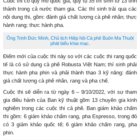
Cuộc thi có quy mô quốc gia, quy tụ 35 thí sinh từ 13 tỉnh
thành trong cả nước tham gia. Các thí sinh trải qua các
nội dung thi, gồm: đánh giá chất lượng cà phê nhân; thực
hành rang; thực hành pha.
Ông Trịnh Đức Minh, Chủ tịch Hiệp hội Cà phê Buôn Ma Thuột
phát biểu khai mạc.
Điểm mới của cuộc thi này so với các cuộc thi rang quốc
tế là có sử dụng cà phê Robusta Việt Nam; thí sinh phải
thực hành pha phin và phải thành thạo 3 kỹ năng: đánh
giá chất lượng cà phê nhân, rang và pha chế.
Cuộc thi sẽ diễn ra từ ngày 6 – 9/10/2022, với sự tham
gia điều hành của Ban kỹ thuật gồm 13 chuyên gia kinh
nghiệm trong các cuộc thi cà phê. Ban giám khảo chấm
thi gồm: 6 giám khảo chấm rang, pha Espresso, trong đó
có 3 giám khảo quốc tế; 6 giám khảo chấm rang, pha
phin.