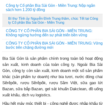
Công ty Cổ phần Bia Sài Gòn - Miền Trung: Nộp ngân
sách hơn 1.200 tỷ đồng
Bí thư Tỉnh ủy Nguyễn Đình Trung thăm, chúc Tết tại Công
ty Cổ phần Bia Sài Gòn - Miền Trung
CÔNG TY CỔ PHẦN BIA SÀI GÒN - MIỀN TRUNG:
Không ngừng hướng đến sự phát triển bền vững
CÔNG TY CỔ PHẦN BIA SÀI GÒN - MIỀN TRUNG: Vững
bước trên chặng đường mới
Bia Sài Gòn là sản phẩm chính trong toàn bộ hoạt động
sản xuất, kinh doanh của toàn công ty. Ngoài Bia Sài
Gòn, công ty còn sản xuất, kinh doanh một số sản phẩm
khác (sản phẩm tự doanh) như bia tươi, nước đóng chai
Sêrêpôk, rượu Sêrêpôk, rượu Sâm Việt, sữa gạo lứt
Bazan, sữa bắp Bazan, gel sát khuẩn Dakclean, đồ uống
xuất khẩu, dịch vụ logistics.
Hầu hết máy móc thiết bị - công nghệ được nhập khẩu từ