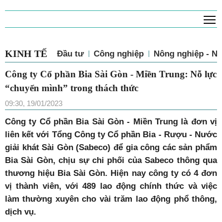
T
KINH TẾ
Đầu tư
Công nghiệp
Nông nghiệp - N
Công ty Cổ phần Bia Sài Gòn - Miền Trung: Nỗ lực
“chuyển mình” trong thách thức
09:30, 19/01/2023
Công ty Cổ phần Bia Sài Gòn - Miền Trung là đơn vị
liên kết với Tổng Công ty Cổ phần Bia - Rượu - Nước
giải khát Sài Gòn (Sabeco) để gia công các sản phẩm
Bia Sài Gòn, chịu sự chi phối của Sabeco thông qua
thương hiệu Bia Sài Gòn. Hiện nay công ty có 4 đơn
vị thành viên, với 489 lao động chính thức và việc
làm thường xuyên cho vài trăm lao động phổ thông,
dịch vụ.