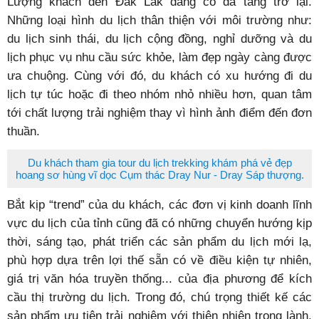
Lượng khách đến Đắk Lắk đang có đà tăng trở lại.
Những loại hình du lịch thân thiện với môi trường như:
du lịch sinh thái, du lịch cộng đồng, nghỉ dưỡng và du
lịch phục vụ nhu cầu sức khỏe, làm đẹp ngày càng được
ưa chuộng. Cùng với đó, du khách có xu hướng đi du
lịch tự túc hoặc đi theo nhóm nhỏ nhiều hơn, quan tâm
tới chất lượng trải nghiệm thay vì hình ảnh điểm đến đơn
thuần.
Du khách tham gia tour du lịch trekking khám phá vẻ đẹp
hoang sơ hùng vĩ dọc Cụm thác Dray Nur - Dray Sáp thượng.
Bắt kịp “trend” của du khách, các đơn vị kinh doanh lĩnh
vực du lịch của tỉnh cũng đã có những chuyển hướng kịp
thời, sáng tạo, phát triển các sản phẩm du lịch mới lạ,
phù hợp dựa trên lợi thế sẵn có về điều kiện tự nhiên,
giá trị văn hóa truyền thống... của địa phương để kích
cầu thị trường du lịch. Trong đó, chú trọng thiết kế các
sản phẩm ưu tiên trải nghiệm với thiên nhiên trong lành,