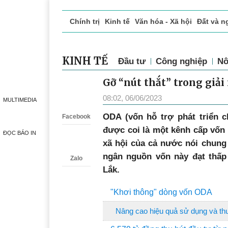
Chính trị
Kinh tế
Văn hóa - Xã hội
Đất và n
Doanh nghiệp giới thiệu
Phóng sự - Ký sự
Đ
KINH TẾ
Đầu tư
Công nghiệp
Nô
Gỡ “nút thắt” trong giả
Zalo
08:02, 06/06/2023
MULTIMEDIA
ODA (vốn hỗ trợ phát triển c
Facebook
được coi là một kênh cấp vốn q
ĐỌC BÁO IN
xã hội của cả nước nói chung v
ngân nguồn vốn này đạt thấp
Zalo
Lắk.
"Khơi thông" dòng vốn ODA
Nâng cao hiệu quả sử dụng và t