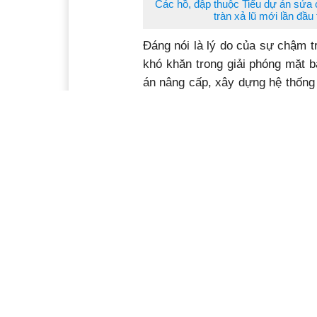
Các hồ, đập thuộc Tiểu dự án sửa 
tràn xả lũ mới lần đầu
Đáng nói là lý do của sự chậm 
khó khăn trong giải phóng mặt b
án nâng cấp, xây dựng hệ thống 
(Tiểu dự án ADB8) thuộc Dự án 
ảnh hưởng bởi hạn hán” do Ngân
31/12/2025 sẽ hết thời gian thự
số vốn được giao năm 2023 là hơ
ngân.
Ông Phan Xuân Bách, Phó Giám 
giao thông và nông nghiệp phát 
đây là dự án ODA duy nhất tr
nhiên, qua rà soát, hiện Tiểu d
đầu tư tăng, đồng thời thay đổi
chỉnh diện tích đất sử dụng. Do v
đề nghị điều chỉnh dự án, trình t