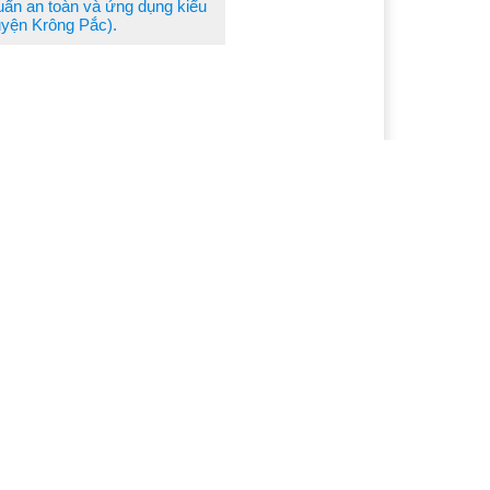
uẩn an toàn và ứng dụng kiểu
uyện Krông Pắc).