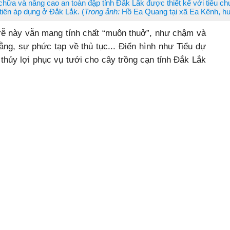
chữa và nâng cao an toàn đập tỉnh Đắk Lắk được thiết kế với tiêu ch
 tiên áp dụng ở Đắk Lắk. (
Trong ảnh:
Hồ Ea Quang tại xã Ea Kênh, h
trễ này vẫn mang tính chất “muôn thuở”, như chậm và
ằng, sự phức tạp về thủ tục... Điển hình như Tiểu dự
thủy lợi phục vụ tưới cho cây trồng cạn tỉnh Đắk Lắk
“Nâng cao hiệu quả sử dụng nước cho các tỉnh chịu
 hàng Phát triển châu Á (ADB) tài trợ. Tuy đến ngày
c hiện dự án nhưng tiến độ triển khai vẫn rất chậm và
n 65,7 tỷ đồng, thì có gần 49 tỷ đồng vẫn chưa giải
đốc Ban Quản lý dự án đầu tư xây dựng công trình
triển nông thôn (đại diện chủ đầu tư dự án) chia sẻ,
ong 30 dự án mà hiện nay Ban đang thực hiện. Tuy
ự án đã thay đổi quy mô, giải pháp thiết kế, tổng mức
 đơn vị tư vấn lập báo cáo nghiên cứu khả thi, điều
ậy, Ban đã rà soát lại toàn bộ nội dung đã thay đổi để
hẩm định.