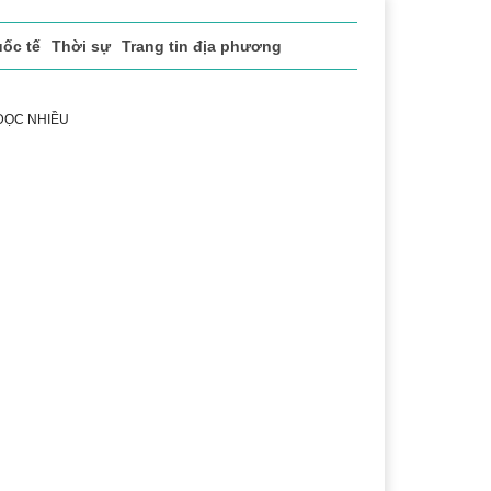
ốc tế
Thời sự
Trang tin địa phương
 ĐỌC NHIỀU
 vụ
Thị trường
Du lịch