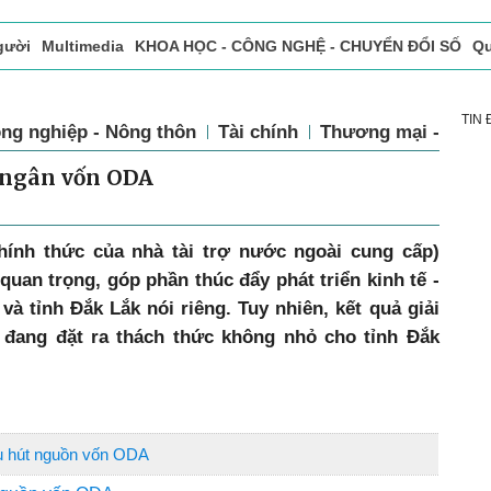
gười
Multimedia
KHOA HỌC - CÔNG NGHỆ - CHUYỂN ĐỔI SỐ
Qu
ọc báo in
Tòa soạn - Bạn đọc
Vấn Đề Bạn Đọc Quan Tâm
TIN
ng nghiệp - Nông thôn
Tài chính
Thương mại - Dịch
i ngân vốn ODA
hính thức của nhà tài trợ nước ngoài cung cấp)
uan trọng, góp phần thúc đẩy phát triển kinh tế -
à tỉnh Đắk Lắk nói riêng. Tuy nhiên, kết quả giải
 đang đặt ra thách thức không nhỏ cho tỉnh Đắk
hu hút nguồn vốn ODA