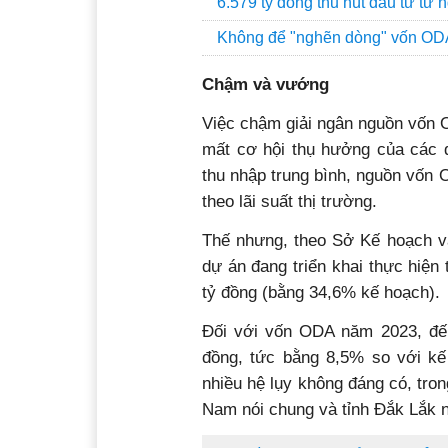
6.579 tỷ đồng thu hút đầu tư từ
Không để "nghẽn dòng" vốn OD
Chậm và vướng
Việc chậm giải ngân nguồn vốn O
mất cơ hội thụ hưởng của các đ
thu nhập trung bình, nguồn vốn 
theo lãi suất thị trường.
Thế nhưng, theo Sở Kế hoạch v
dự án đang triển khai thực hiện
tỷ đồng (bằng 34,6% kế hoạch).
Đối với vốn ODA năm 2023, đến
đồng, tức bằng 8,5% so với kế
nhiều hệ lụy không đáng có, tron
Nam nói chung và tỉnh Đắk Lắk n