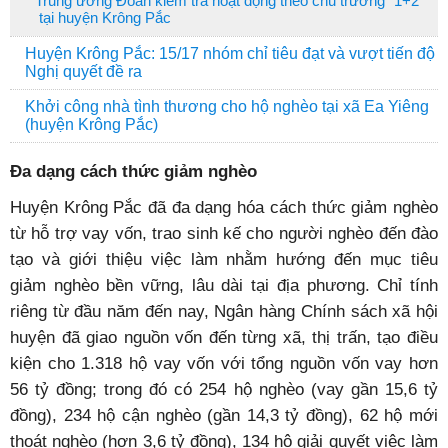
Trung ương Đoàn kiểm tra hoạt động theo chủ trương “1+2”
tại huyện Krông Pắc
Huyện Krông Pắc: 15/17 nhóm chỉ tiêu đạt và vượt tiến độ
Nghị quyết đề ra
Khởi công nhà tình thương cho hộ nghèo tại xã Ea Yiêng
(huyện Krông Pắc)
Đa dạng cách thức giảm nghèo
Huyện Krông Pắc đã đa dạng hóa cách thức giảm nghèo
từ hỗ trợ vay vốn, trao sinh kế cho người nghèo đến đào
tạo và giới thiệu việc làm nhằm hướng đến mục tiêu
giảm nghèo bền vững, lâu dài tại địa phương. Chỉ tính
riêng từ đầu năm đến nay, Ngân hàng Chính sách xã hội
huyện đã giao nguồn vốn đến từng xã, thị trấn, tạo điều
kiện cho 1.318 hộ vay vốn với tổng nguồn vốn vay hơn
56 tỷ đồng; trong đó có 254 hộ nghèo (vay gần 15,6 tỷ
đồng), 234 hộ cận nghèo (gần 14,3 tỷ đồng), 62 hộ mới
thoát nghèo (hơn 3,6 tỷ đồng), 134 hộ giải quyết việc làm