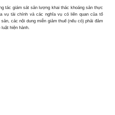
ng tác giám sát sản lượng khai thác khoáng sản thực
ĩa vụ tài chính và các nghĩa vụ có liên quan của tổ
 sản, các nội dung miễn giảm thuế (nếu có) phải đảm
 luật hiện hành.
phố chỉ đạo phòng, ban, UBND cấp xã theo chức năng
oát tổng thể hiện trạng việc chấp hành pháp luật về
vị được cấp phép hoạt động khoáng sản trên địa bàn
phạm theo đúng quy định của pháp luật. Thường xuyên
có biện pháp xử lý kiên quyết, dứt điểm, không để tái
áng sản trái phép, khai thác cát sỏi lòng sông gây sạt
 khai thác vàng, cát, sỏi lòng sông, khai thác đất san
địa bàn quản lý…
Thúy Hồng