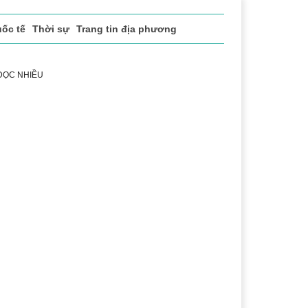
ốc tế
Thời sự
Trang tin địa phương
 ĐỌC NHIỀU
 vụ
Thị trường
Du lịch