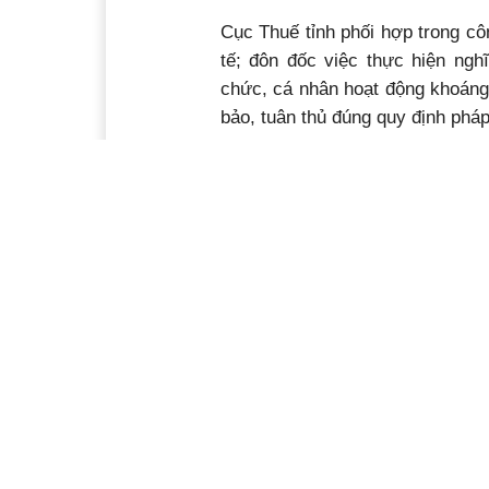
Cục Thuế tỉnh phối hợp trong cô
tế; đôn đốc việc thực hiện ngh
chức, cá nhân hoạt động khoáng
bảo, tuân thủ đúng quy định pháp
UBND các huyện, thị xã, thành 
nhiệm vụ tổ chức kiểm tra, rà s
khoáng sản của tất cả các đơn 
quản lý; xử lý các hành vi vi 
theo dõi, kịp thời phát hiện và 
diễn các hoạt động khai thác kho
lở bờ sông; đặc biệt là hoạt động
lấp, khai thác đá trái phép trên 
Ý kiến bạn đọc