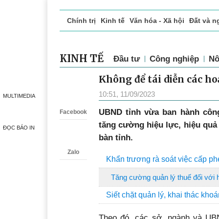
Chính trị
Kinh tế
Văn hóa - Xã hội
Đất và n
Doanh nghiệp giới thiệu
Phóng sự - Ký sự
Đ
KINH TẾ
Đầu tư
Công nghiệp
Nô
Không để tái diễn các h
Zalo
10:51, 11/09/2023
MULTIMEDIA
UBND tỉnh vừa ban hành công
Facebook
tăng cường hiệu lực, hiệu quả
ĐỌC BÁO IN
bàn tỉnh.
Zalo
Khẩn trương rà soát việc cấp ph
Tăng cường quản lý thuế đối với 
Siết chặt quản lý, khai thác kho
Theo đó, các sở, ngành và UB