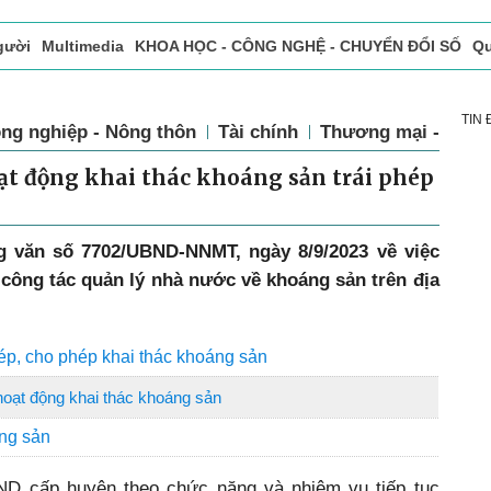
gười
Multimedia
KHOA HỌC - CÔNG NGHỆ - CHUYỂN ĐỔI SỐ
Qu
ọc báo in
Tòa soạn - Bạn đọc
Vấn Đề Bạn Đọc Quan Tâm
TIN
ng nghiệp - Nông thôn
Tài chính
Thương mại - Dịch
oạt động khai thác khoáng sản trái phép
 văn số 7702/UBND-NNMT, ngày 8/9/2023 về việc
 công tác quản lý nhà nước về khoáng sản trên địa
ép, cho phép khai thác khoáng sản
hoạt động khai thác khoáng sản
áng sản
ND cấp huyện theo chức năng và nhiệm vụ tiếp tục