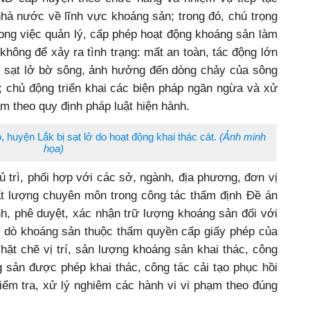
hà nước về lĩnh vực khoáng sản; trong đó, chú trọng
ong việc quản lý, cấp phép hoạt động khoáng sản làm
không để xảy ra tình trạng: mất an toàn, tác động lớn
 sạt lở bờ sông, ảnh hưởng đến dòng chảy của sông
; chủ động triển khai các biện pháp ngăn ngừa và xử
ạm theo quy định pháp luật hiện hành.
 huyện Lắk bị sạt lở do hoạt động khai thác cát.
(Ảnh minh
họa)
 trì, phối hợp với các sở, ngành, địa phương, đơn vị
t lượng chuyên môn trong công tác thẩm định Đề án
h, phê duyệt, xác nhận trữ lượng khoáng sản đối với
 dò khoáng sản thuộc thẩm quyền cấp giấy phép của
hặt chẽ vị trí, sản lượng khoáng sản khai thác, công
g sản được phép khai thác, công tác cải tạo phục hồi
 kiểm tra, xử lý nghiêm các hành vi vi phạm theo đúng