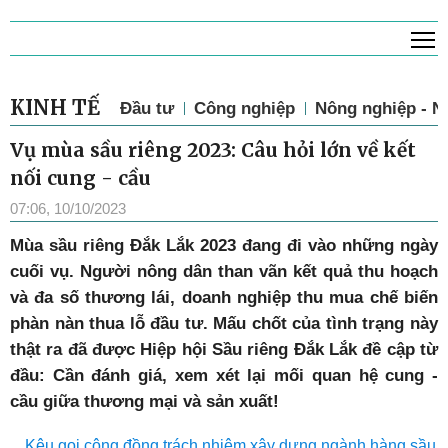
T
KINH TẾ
Đầu tư
Công nghiệp
Nông nghiệp - N
Vụ mùa sầu riêng 2023: Câu hỏi lớn về kết
nối cung - cầu
07:06, 10/10/2023
Mùa sầu riêng Đắk Lắk 2023 đang đi vào những ngày
cuối vụ. Người nông dân than vãn kết quả thu hoạch
và đa số thương lái, doanh nghiệp thu mua chế biến
phàn nàn thua lỗ đầu tư. Mấu chốt của tình trạng này
thật ra đã được Hiệp hội Sầu riêng Đắk Lắk đề cập từ
đầu: Cần đánh giá,
xem xét lại mối quan hệ cung -
cầu giữa thương mại và sản xuất!
Kêu gọi cộng đồng trách nhiệm xây dựng ngành hàng sầu