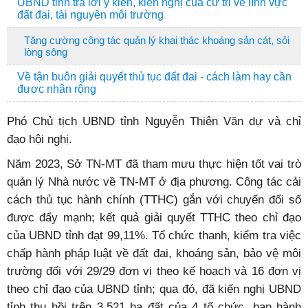
UBND tỉnh trả lời ý kiến, kiến nghị của cử tri về lĩnh vực
đất đai, tài nguyên môi trường
Tăng cường công tác quản lý khai thác khoáng sản cát, sỏi
lòng sông
Về tận buôn giải quyết thủ tục đất đai - cách làm hay cần
được nhân rộng
Phó Chủ tịch UBND tỉnh Nguyễn Thiên Văn dự và chỉ
đạo hội nghị.
Năm 2023, Sở TN-MT đã tham mưu thực hiện tốt vai trò
quản lý Nhà nước về TN-MT ở địa phương. Công tác cải
cách thủ tục hành chính (TTHC) gắn với chuyển đổi số
được đẩy mạnh; kết quả giải quyết TTHC theo chỉ đạo
của UBND tỉnh đạt 99,11%. Tổ chức thanh, kiểm tra việc
chấp hành pháp luật về đất đai, khoáng sản, bảo vệ môi
trường đối với 29/29 đơn vị theo kế hoạch và 16 đơn vị
theo chỉ đạo của UBND tỉnh; qua đó, đã kiến nghị UBND
tỉnh thu hồi trên 3.521 ha đất của 4 tổ chức, ban hành