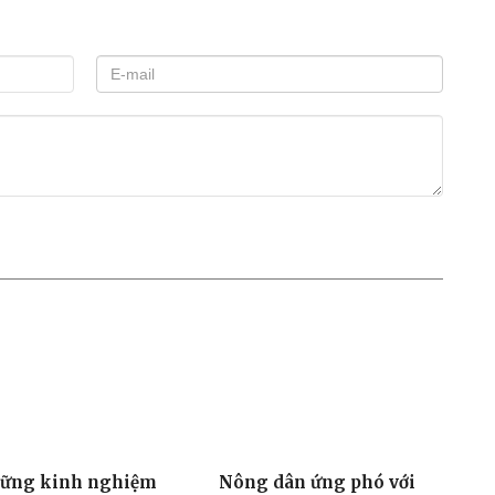
 viên đã được tiếp cận với quy trình sản xuất cà phê
 biến nhằm nâng cao giá trị theo chuỗi của cà phê
 môi trường; bảo vệ sức khỏe người sản xuất; nâng cao
o đảm an sinh xã hội; quảng bá văn hóa cà phê...
 mại Vương Thành Công trao chứng nhận hoàn thành khóa
học cho học viên.
ành hàng cà phê được Công ty TNHH Sản xuất và
ổ chức miễn phí cho cộng đồng.
Hồng Chuyên
g mại Vương Thành Công
cà phê