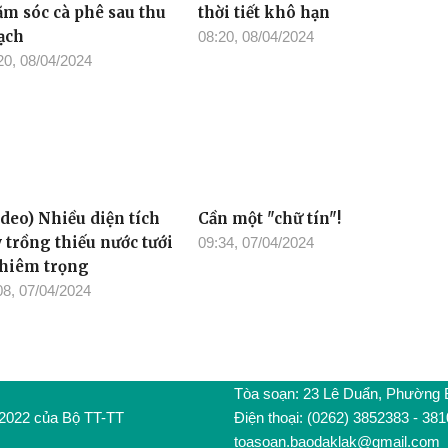
ững kinh nghiệm
Nông dân ứng phó với
ăm sóc cà phê sau thu
thời tiết khô hạn