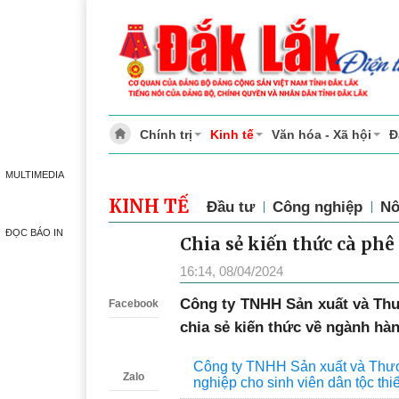
Chính trị
Kinh tế
Văn hóa - Xã hội
Đ
MULTIMEDIA
KINH TẾ
Đầu tư
Công nghiệp
Nô
ĐỌC BÁO IN
Chia sẻ kiến thức cà ph
Zalo
16:14, 08/04/2024
Công ty TNHH Sản xuất và Th
Facebook
chia sẻ kiến thức về ngành hàn
Công ty TNHH Sản xuất và Thươ
Zalo
nghiệp cho sinh viên dân tộc thi