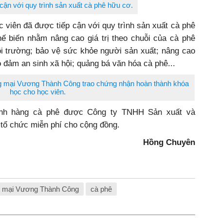
ng ty TNHH Sản xuất và Thương mại Vương Thành Công
nghiệm sản xuất cà phê hữu cơ tại lớp học.
 vươn tầm thế giới bằng cách “Nâng tầm giá trị cà
, Công ty Sản xuất và Thương mại Vương Thành Công
1 lớp cấp tốc và 1 lớp nâng cao về kiến thức cà phê
h đạo Công ty, Hợp tác xã, những người yêu thích cà
 động này nhằm giúp cho học viên hiểu rõ hơn những
 thay đổi nhận thức, hành động trong sản xuất nông
 cận với quy trình sản xuất cà phê hữu cơ.