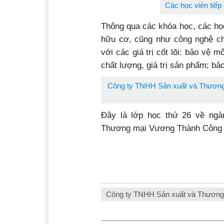
Ông Lê Văn Vương, Giám đốc Cô
trao đổi về kinh 
Với mong muốn đưa cà phê Việt
phê Việt”, từ năm 2019 đến nay
đã tổ chức 13 lớp học cơ bản, 1
cho hơn 500 học viên là các lãn
phê, sinh viên, nông dân. Hoạt
lợi ích của canh tác hữu cơ và
nghiệp.
Các học viên tiếp