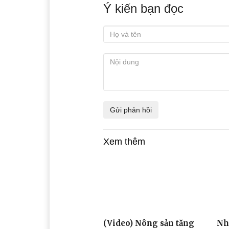
Thông qua các khóa học, các học
hữu cơ, cũng như công nghệ chế
với các giá trị cốt lõi: bảo vệ
chất lượng, giá trị sản phẩm; bả
Công ty TNHH Sản xuất và Thương
Đây là lớp học thứ 26 về ng
Thương mại Vương Thành Công t
Công ty TNHH Sản xuất và Thươn
Ý kiến bạn đọc