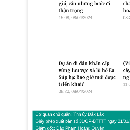
Xem thêm
(Video) Nông sản tăng
Nh
giá, cần những bước đi
ch