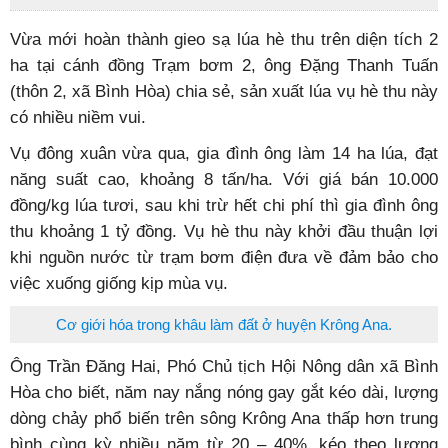
Vừa mới hoàn thành gieo sạ lúa hè thu trên diện tích 2
ha tại cánh đồng Trạm bơm 2, ông Đặng Thanh Tuấn
(thôn 2, xã Bình Hòa) chia sẻ, sản xuất lúa vụ hè thu này
có nhiều niềm vui.
Vụ đông xuân vừa qua, gia đình ông làm 14 ha lúa, đạt
năng suất cao, khoảng 8 tấn/ha. Với giá bán 10.000
đồng/kg lúa tươi, sau khi trừ hết chi phí thì gia đình ông
thu khoảng 1 tỷ đồng. Vụ hè thu này khởi đầu thuận lợi
khi nguồn nước từ trạm bơm điện đưa về đảm bảo cho
việc xuống giống kịp mùa vụ.
Cơ giới hóa trong khâu làm đất ở huyện Krông Ana.
Ông Trần Đăng Hai, Phó Chủ tịch Hội Nông dân xã Bình
Hòa cho biết, năm nay nắng nóng gay gắt kéo dài, lượng
dòng chảy phổ biến trên sông Krông Ana thấp hơn trung
bình cùng kỳ nhiều năm từ 20 – 40%, kéo theo lượng