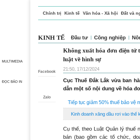
Chính trị
Kinh tế
Văn hóa - Xã hội
Đất và n
Doanh nghiệp giới thiệu
Phóng sự - Ký sự
Đ
KINH TẾ
Đầu tư
Công nghiệp
Nô
Không xuất hóa đơn điện 
Zalo
xử lý pháp luật về hình s
MULTIMEDIA
21:50, 17/12/2024
Facebook
Cục Thuế Đắk Lắk vừa ban hành
ĐỌC BÁO IN
dẫn một số nội dung về hóa đ
Zalo
Tiếp tục giảm 50% thuế bảo vệ 
Kinh doanh xăng dầu rơi vào thế 
Cụ thể, theo Luật Quản lý thuế nă
bán (bao gồm các tổ chức, do