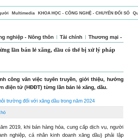
gười
Multimedia
KHOA HỌC - CÔNG NGHỆ - CHUYỂN ĐỔI SỐ
Qu
ọc báo in
Tòa soạn - Bạn đọc
Vấn Đề Bạn Đọc Quan Tâm
ng nghiệp - Nông thôn
Tài chính
Thương mại - Dịch
tử từng lần bán lẻ xăng, dầu có thể bị
ự
 công văn việc tuyên truyền, giới thiệu, hướng
ơn điện tử (HĐĐT) từng lần bán lẻ xăng, dầu.
môi trường đối với xăng dầu trong năm 2024
khó
m 2019, khi bán hàng hóa, cung cấp dịch vụ, người
anh nghiệp, cá nhân kinh doanh xăng dầu) phải lập