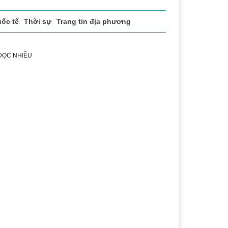
ốc tế
Thời sự
Trang tin địa phương
 ĐỌC NHIỀU
 vụ
Thị trường
Du lịch