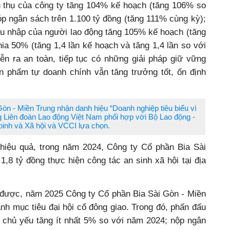
êu thụ của công ty tăng 104% kế hoạch (tăng 106% so
p ngân sách trên 1.100 tỷ đồng (tăng 111% cùng kỳ);
hu nhập của người lao động tăng 105% kế hoạch (tăng
ia 50% (tăng 1,4 lần kế hoạch và tăng 1,4 lần so với
iễn ra an toàn, tiếp tục có những giải pháp giữ vững
n phẩm tự doanh chính vẫn tăng trưởng tốt, ổn định
Gòn - Miền Trung nhận danh hiệu “Doanh nghiệp tiêu biểu vì
 Liên đoàn Lao động Việt Nam phối hợp với Bộ Lao động -
inh và Xã hội và VCCI lựa chọn.
hiệu quả, trong năm 2024, Công ty Cổ phần Bia Sài
,8 tỷ đồng thực hiện công tác an sinh xã hội tại địa
t được, năm 2025 Công ty Cổ phần Bia Sài Gòn - Miền
ành mục tiêu đại hội cổ đông giao. Trong đó, phấn đấu
m chủ yếu tăng ít nhất 5% so với năm 2024; nộp ngân