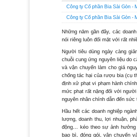
Công ty Cổ phần Bia Sài Gòn - Miề
Công ty Cổ phần Bia Sài Gòn - M
Những năm gần đây, các doanh 
nói riêng luôn đối mặt với rất nh
Người tiêu dùng ngày càng giả
chuỗi cung ứng nguyên liệu do că
và vận chuyển làm cho giá nguy
chống tác hại của rượu bia (cụ 
định xử phạt vi phạm hành chính
mức phạt rất nặng đối với người 
nguyên nhân chính dẫn đến sức t
Hầu hết các doanh nghiệp ngành
lượng, doanh thu, lợi nhuận, ph
động… kéo theo sự ảnh hưởng 
bao bì, đóng gói, vận chuyển và