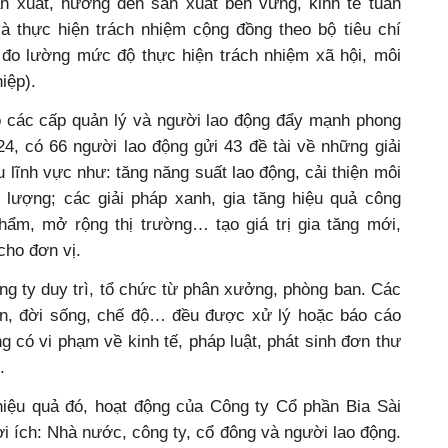
ản xuất, hướng đến sản xuất bền vững, kinh tế tuần
và thực hiện trách nhiệm cộng đồng theo bộ tiêu chí
đo lường mức độ thực hiện trách nhiệm xã hội, môi
iệp).
o các cấp quản lý và người lao động đẩy mạnh phong
4, có 66 người lao động gửi 43 đề tài về những giải
u lĩnh vực như: tăng năng suất lao động, cải thiện môi
g lượng; các giải pháp xanh, gia tăng hiệu quả công
hẩm, mở rộng thị trường… tạo giá trị gia tăng mới,
cho đơn vị.
ng ty duy trì, tổ chức từ phân xưởng, phòng ban. Các
ôn, đời sống, chế độ… đều được xử lý hoặc báo cáo
ng có vi phạm về kinh tế, pháp luật, phát sinh đơn thư
.
iệu quả đó, hoạt động của Công ty Cổ phần Bia Sài
i ích: Nhà nước, công ty, cổ đông và người lao động.