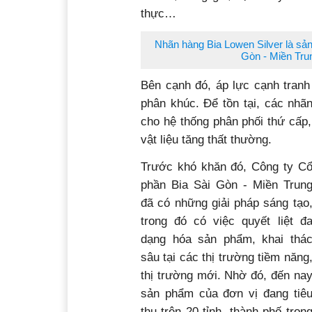
thực…
Nhãn hàng Bia Lowen Silver là sả
Gòn - Miền Tru
Bên cạnh đó, áp lực cạnh tranh
phân khúc. Để tồn tại, các nhã
cho hệ thống phân phối thứ cấp,
vật liệu tăng thất thường.
Trước khó khăn đó, Công ty C
phần Bia Sài Gòn - Miền Trun
đã có những giải pháp sáng tạo
trong đó có việc quyết liệt đ
dạng hóa sản phẩm, khai thá
sâu tại các thị trường tiềm năng
thị trường mới. Nhờ đó, đến na
sản phẩm của đơn vị đang tiê
thụ trên 20 tỉnh, thành phố tron