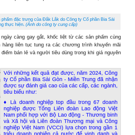
n phẩm đặc trưng của Đắk Lắk do Công ty Cổ phần Bia Sài
ng thực hiện.
(Ảnh do công ty cung cấp)
 ngày càng gay gắt, khốc liệt từ các sản phẩm cùng
n hàng liên tục tung ra các chương trình khuyến mãi
 điểm bán lẻ và người tiêu dùng trong khi giá nguyên
ổ
Với những kết quả đạt được, năm 2024, Công
ty Cổ phần Bia Sài Gòn - Miền Trung đã nhận
g
được sự đánh giá cao của các cấp, các ngành,
,
tiêu biểu như:
a
♦ Là doanh nghiệp top đầu trong 67 doanh
c
nghiệp được Tổng Liên đoàn Lao động Việt
,
Nam phối hợp với Bộ Lao động - Thương binh
y
và Xã hội và Liên đoàn Thương mại và Công
u
nghiệp Việt Nam (VCCI) lựa chọn trong gần 1
triệu doanh nghiệp cả nước để vinh danh và
g