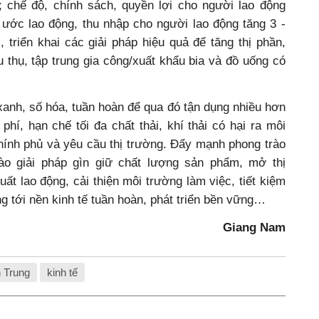
h; chế độ, chính sách, quyền lợi cho người lao động
 ước lao động, thu nhập cho người lao động tăng 3 -
, triển khai các giải pháp hiệu quả để tăng thị phần,
êu thụ, tập trung gia công/xuất khẩu bia và đồ uống có
 xanh, số hóa, tuần hoàn để qua đó tận dụng nhiều hơn
 phí, hạn chế tối đa chất thải, khí thải có hại ra môi
hính phủ và yêu cầu thị trường. Đẩy mạnh phong trào
vào giải pháp gìn giữ chất lượng sản phẩm, mở thị
uất lao động, cải thiện môi trường làm việc, tiết kiệm
g tới nền kinh tế tuần hoàn, phát triển bền vững…
Giang Nam
n Trung
kinh tế