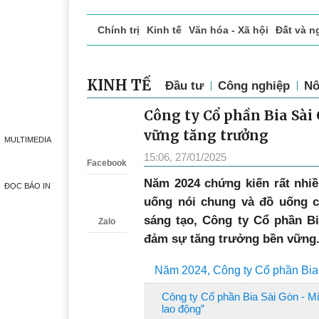
Chính trị
Kinh tế
Văn hóa - Xã hội
Đất và n
Doanh nghiệp giới thiệu
Phóng sự - Ký sự
Đ
KINH TẾ
Đầu tư
Công nghiệp
Nô
Công ty Cổ phần Bia Sài
Zalo
vững tăng trưởng
MULTIMEDIA
15:06, 27/01/2025
Facebook
N
ăm 2024 chứng kiến rất nhi
ĐỌC BÁO IN
uống nói chung và đồ uống có
sáng tạo, Công ty Cổ phần Bi
Zalo
đảm sự tăng trưởng bền vững
Năm 2024, Công ty Cổ phần Bia 
Công ty Cổ phần Bia Sài Gòn - Mi
lao động”