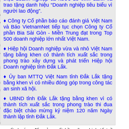
trao tặng danh hiệu “Doanh nghiệp tiêu biểu vì
i
người lao động”.
ồ
♦ Công ty Cổ phần báo cáo đánh giá Việt Nam
ô
và Báo VietnamNet tiếp tục chọn Công ty Cổ
,
phần Bia Sài Gòn - Miền Trung đạt trong Top
-
500 doanh nghiệp lớn nhất Việt Nam.
n
♦ Hiệp hội Doanh nghiệp vừa và nhỏ Việt Nam
à
tặng bằng khen có thành tích xuất sắc trong
k
phong trào xây dựng và phát triển Hiệp hội
Doanh nghiệp tỉnh Đắk Lắk.
g
m
♦ Ủy ban MTTQ Việt Nam tỉnh Đắk Lắk tặng
n
bằng khen vì có nhiều đóng góp trong công tác
an sinh xã hội.
n
♦ UBND tỉnh Đắk Lắk tặng bằng khen vì có
thành tích xuất sắc trong phong trào thi đua
n
đặc biệt chào mừng kỷ niệm 120 năm Ngày
,
thành lập tỉnh Đắk Lắk.
n