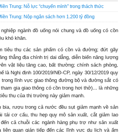
n Trung: Nỗ lực “chuyển mình” trong thách thức
iền Trung: Nộp ngân sách hơn 1.200 tỷ đồng
nghiệp ngành đồ uống nói chung và đồ uống có cồn
iều khó khăn.
m tiêu thụ các sản phẩm có cồn và đường; đứt gãy
ng thẳng địa chính trị dai dẳng, diễn biến năng lượng
ên vật liệu tăng cao, bất thường; chính sách phòng,
thể là Nghị định 100/2019/NĐ-CP, ngày 30/12/2019 quy
 trong lĩnh vực giao thông đường bộ và đường sắt có
tham gia giao thông có cồn trong hơi thở)... là những
iêu thụ của thị trường này giảm mạnh.
 bia, rượu trong cả nước đều sụt giảm mạnh về sản
ải tái cơ cấu, thu hẹp quy mô sản xuất, cắt giảm lao
đến cả chuỗi các ngành hàng phụ trợ như sản xuất
 liên quan gián tiếp đến các lĩnh vực du lịch và ẩm