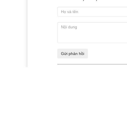
Xem thêm
Công ty TNHH Vận tải Ô
Vư
tô An Phước: Hành trình
Giả