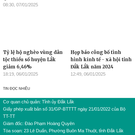
08:30, 07/01/2025
Tỷ lệ hộ nghèo vùng dân
Họp báo công bố tình
tộc thiểu số huyện Lắk
hình kinh tế - xã hội tỉnh
giảm 6,46%
Đắk Lắk năm 2024
18:19, 06/01/2025
12:49, 06/01/2025
TIN ĐỌC NHIỀU
Cơ quan chủ quản: Tỉnh ủy Đắk Lắk
Giấy phép xuất bản số 31/GP-BTTTT ngày 21/01/2022 của Bộ
TT-TT
Giám đốc: Đào Phạm Hoàng Quyên
Tòa soạn: 23 Lê Duẩn, Phường Buôn Ma Thuột, tỉnh Đắk Lắk