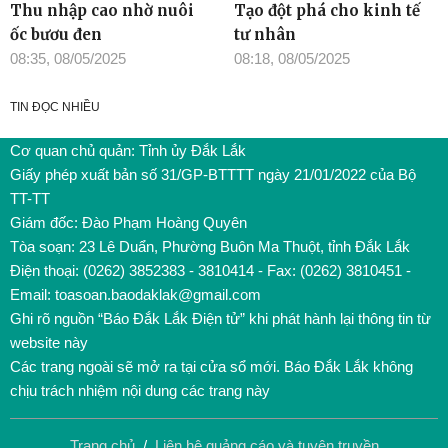
Thu nhập cao nhờ nuôi
Tạo đột phá cho kinh tế
ốc bươu đen
tư nhân
08:35, 08/05/2025
08:18, 08/05/2025
TIN ĐỌC NHIỀU
Cơ quan chủ quản: Tỉnh ủy Đắk Lắk
Giấy phép xuất bản số 31/GP-BTTTT ngày 21/01/2022 của Bộ
TT-TT
Giám đốc: Đào Phạm Hoàng Quyên
Tòa soạn: 23 Lê Duẩn, Phường Buôn Ma Thuột, tỉnh Đắk Lắk
Điện thoại: (0262) 3852383 - 3810414 - Fax: (0262) 3810451 -
Email: toasoan.baodaklak@gmail.com
Ghi rõ nguồn “Báo Đắk Lắk Điện tử” khi phát hành lại thông tin từ
website này
Các trang ngoài sẽ mở ra tại cửa sổ mới. Báo Đắk Lắk không
chịu trách nhiệm nội dung các trang này
Trang chủ
/
Liên hệ quảng cáo và tuyên truyền