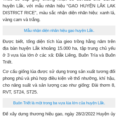
huyện Lắk, với mẫu nhãn hiệu “GẠO HUYỆN LẮK LAK
DISTRICT RICE”, màu sắc nhận diện nhãn hiệu: xanh lá,
vàng cam và trắng.
Mẫu nhận diện nhãn hiệu gạo huyện Lắk.
Được biết, tổng diện tích lúa gieo trồng hằng năm trên
địa bàn huyện Lắk khoảng 15.000 ha, tập trung chủ yếu
ở 3 vựa lúa lớn ở các xã: Đắk Liêng, Buôn Tría và Buôn
Triết.
Cơ cấu giống lúa được sử dụng trong sản xuất tương đối
phong phú và phù hợp điều kiện về thổ nhưỡng, khí hậu,
cho năng suất và sản lượng cao như giống: Đài thơm 8,
RVT, ST24, ST25.
Buôn Triết là một trong ba vựa lúa lớn của huyện Lắk.
Để xây dựng thương hiệu gạo, ngày 28/2/2022 Huyện ủy