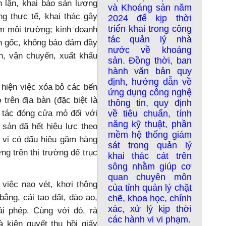
n lận, khai báo sản lượng
và Khoáng sản năm
g thực tế, khai thác gây
2024 để kịp thời
triển khai trong công
ễm môi trường; kinh doanh
tác quản lý nhà
ồn gốc, không bảo đảm đầy
nước về khoáng
n, vận chuyển, xuất khẩu
sản. Đồng thời, ban
hành văn bản quy
định, hướng dẫn về
 hiện việc xóa bỏ các bến
ứng dụng công nghệ
 trên địa bàn (đặc biệt là
thông tin, quy định
ng tác đóng cửa mỏ đối với
về tiêu chuẩn, tính
năng kỹ thuật, phần
 sản đã hết hiệu lực theo
mềm hệ thống giám
 vị có dấu hiệu găm hàng
sát trong quản lý
ng trên thị trường để trục
khai thác cát trên
sông nhằm giúp cơ
quan chuyên môn
việc nạo vét, khơi thông
của tỉnh quản lý chặt
bằng, cải tạo đất, đào ao,
chẽ, khoa học, chính
xác, xử lý kịp thời
ái phép. Cùng với đó, rà
các hành vi vi phạm.
à kiên quyết thu hồi giấy