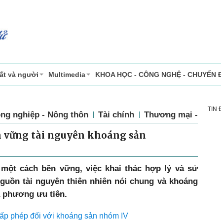
ất và người
Multimedia
KHOA HỌC - CÔNG NGHỆ - CHUYỂN 
TIN
ng nghiệp - Nông thôn
Tài chính
Thương mại - Dịch
n vững tài nguyên khoáng sản
i một cách bền vững, việc khai thác hợp lý và sử
nguồn tài nguyên thiên nhiên nói chung và khoáng
a phương ưu tiên.
 cấp phép đối với khoáng sản nhóm IV