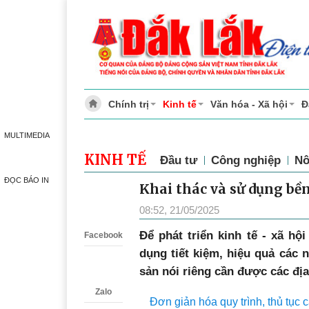
Chính trị
Kinh tế
Văn hóa - Xã hội
Đ
MULTIMEDIA
KINH TẾ
Đầu tư
Công nghiệp
Nô
ĐỌC BÁO IN
Khai thác và sử dụng bề
Zalo
08:52, 21/05/2025
Đ
ể phát triển kinh tế - xã hộ
Facebook
dụng tiết kiệm, hiệu quả các 
sản nói riêng cần được các đị
Zalo
Đơn giản hóa quy trình, thủ tục