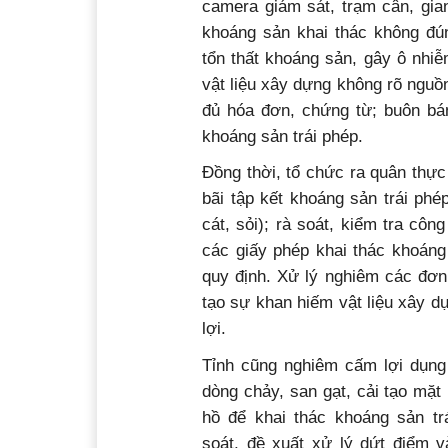
camera giám sát, trạm cân, gia
khoáng sản khai thác không đún
tổn thất khoáng sản, gây ô nhi
vật liệu xây dựng không rõ ngu
đủ hóa đơn, chứng từ; buôn bá
khoáng sản trái phép.
Đồng thời, tổ chức ra quân thực
bãi tập kết khoáng sản trái phép
cát, sỏi); rà soát, kiểm tra cô
các giấy phép khai thác khoáng
quy định. Xử lý nghiêm các đơn
tạo sự khan hiếm vật liệu xây dự
lợi.
Tỉnh cũng nghiêm cấm lợi dụng 
dòng chảy, san gạt, cải tạo mặt 
hồ để khai thác khoáng sản tr
soát, đề xuất xử lý dứt điểm v