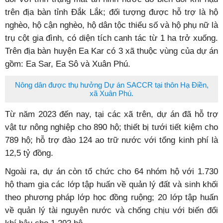
trên địa bàn tỉnh Đắk Lắk; đối tượng được hỗ trợ là hộ
nghèo, hộ cận nghèo, hộ dân tộc thiểu số và hộ phụ nữ là
trụ cột gia đình, có diện tích canh tác từ 1 ha trở xuống.
Trên địa bàn huyện Ea Kar có 3 xã thuộc vùng của dự án
gồm: Ea Sar, Ea Sô và Xuân Phú.
Nông dân được thụ hưởng Dự án SACCR tại thôn Hạ Điền,
xã Xuân Phú.
Từ năm 2023 đến nay, tại các xã trên, dự án đã hỗ trợ
vật tư nông nghiệp cho 890 hộ; thiết bị tưới tiết kiệm cho
789 hộ; hỗ trợ đào 124 ao trữ nước với tổng kinh phí là
12,5 tỷ đồng.
Ngoài ra, dự án còn tổ chức cho 64 nhóm hộ với 1.730
hộ tham gia các lớp tập huấn về quản lý đất và sinh khối
theo phương pháp lớp học đồng ruộng; 20 lớp tập huấn
về quản lý tài nguyên nước và chống chịu với biến đổi