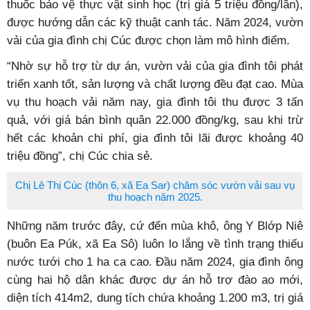
thuốc bảo vệ thực vật sinh học (trị giá 5 triệu đồng/lần),
được hướng dẫn các kỹ thuật canh tác. Năm 2024, vườn
vải của gia đình chị Cúc được chọn làm mô hình điểm.
“Nhờ sự hỗ trợ từ dự án, vườn vải của gia đình tôi phát
triển xanh tốt, sản lượng và chất lượng đều đạt cao. Mùa
vụ thu hoạch vải năm nay, gia đình tôi thu được 3 tấn
quả, với giá bán bình quân 22.000 đồng/kg, sau khi trừ
hết các khoản chi phí, gia đình tôi lãi được khoảng 40
triệu đồng”, chị Cúc chia sẻ.
Chị Lê Thị Cúc (thôn 6, xã Ea Sar) chăm sóc vườn vải sau vụ
thu hoạch năm 2025.
Những năm trước đây, cứ đến mùa khô, ông Y Blớp Niê
(buôn Ea Púk, xã Ea Sô) luôn lo lắng về tình trạng thiếu
nước tưới cho 1 ha ca cao. Đầu năm 2024, gia đình ông
cùng hai hộ dân khác được dự án hỗ trợ đào ao mới,
diện tích 414m2, dung tích chứa khoảng 1.200 m3, trị giá