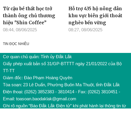
Từ cậu bé thất học trở
Hỗ trợ 435 hộ nông dân
thành ông chủ thương
khu vực biên giới thoát
hiệu "Shin Coffee”
nghèo bền vững
08:44, 08/06/2025
08:27, 08/06/2025
TIN ĐỌC NHIỀU
Cơ quan chủ quản: Tỉnh ủy Đắk Lắk
Giấy phép xuất bản số 31/GP-BTTTT ngày 21/01/2022 của Bộ
TT-TT
Giám đốc: Đào Phạm Hoàng Quyên
Tòa soạn: 23 Lê Duẩn, Phường Buôn Ma Thuột, tỉnh Đắk Lắk
Điện thoại: (0262) 3852383 - 3810414 - Fax: (0262) 3810451 -
Email: toasoan.baodaklak@gmail.com
Ghi rõ nguồn “Báo Đắk Lắk Điện tử” khi phát hành lại thông tin từ
website này
Các trang ngoài sẽ mở ra tại cửa sổ mới. Báo Đắk Lắk không
chịu trách nhiệm nội dung các trang này