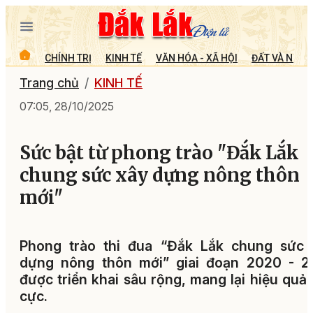
CHÍNH TRỊ
KINH TẾ
VĂN HÓA - XÃ HỘI
ĐẤT VÀ NGƯỜ
Trang chủ
KINH TẾ
07:05, 28/10/2025
Sức bật từ phong trào "Đắk Lắk
chung sức xây dựng nông thôn
mới"
Phong trào thi đua “Đắk Lắk chung sức 
dựng nông thôn mới” giai đoạn 2020 - 2
được triển khai sâu rộng, mang lại hiệu quả 
cực.