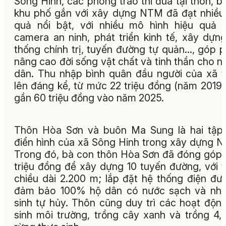
Sông Hinh, các phong trào thi đua tại thôn, b
khu phố gắn với xây dựng NTM đã đạt nhiều
quả nổi bật, với nhiều mô hình hiệu quả 
camera an ninh, phát triển kinh tế, xây dựn
thống chính trị, tuyến đường tự quản…, góp 
nâng cao đời sống vật chất và tinh thần cho n
dân. Thu nhập bình quân đầu người của xã 
lên đáng kể, từ mức 22 triệu đồng (năm 2019)
gần 60 triệu đồng vào năm 2025.
Thôn Hòa Sơn và buôn Ma Sung là hai tập
điển hình của xã Sông Hinh trong xây dựng 
Trong đó, bà con thôn Hòa Sơn đã đóng góp
triệu đồng để xây dựng 10 tuyến đường, với 
chiều dài 2.200 m; lắp đặt hệ thống điện đư
đảm bảo 100% hộ dân có nước sạch và nhà
sinh tự hủy. Thôn cũng duy trì các hoạt độn
sinh môi trường, trồng cây xanh và trồng 4,