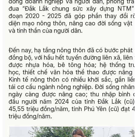
đồng doanh nghiệp và người dân, phong trào
đua “Đắk Lắk chung sức xây dựng NTM” g
đoạn 2020 - 2025 đã góp phần thay đổi rõ
diện mạo nông thôn, nâng cao đời sống vật 
và tinh thần của người dân.
Đến nay, hạ tầng nông thôn đã có bước phát t
đồng bộ, với hầu hết tuyến đường liên xã, liên 
được nhựa hóa, bê tông hóa; hệ thống tr
học, thiết chế văn hóa thể thao được nâng 
Kinh tế nông thôn có nhiều khởi sắc, gắn liền
tái cơ cấu ngành nông nghiệp. Đời sống nhân
ngày càng được nâng cao; thu nhập bình 
đầu người năm 2024 của tỉnh Đắk Lắk (cũ)
45,55 triệu đồng/năm, tỉnh Phú Yên (cũ) đạt 4
triệu đồng/năm.