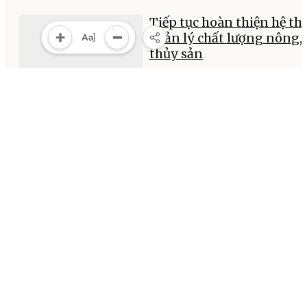
Tiếp tục hoàn thiện hệ t
quản lý chất lượng nông,
thủy sản
2025-12-29 00:00
MULTIMEDIA
Multimedia
Video
Infographic
E-Magazine