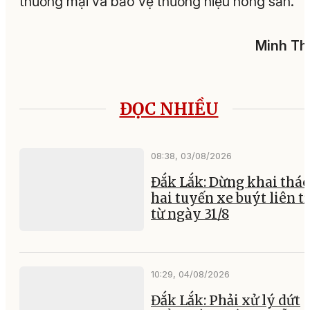
thương mại và bảo vệ thương hiệu nông sản.
Minh Th
ĐỌC NHIỀU
08:38, 03/08/2026
Đắk Lắk: Dừng khai thác
hai tuyến xe buýt liên t
từ ngày 31/8
10:29, 04/08/2026
Đắk Lắk: Phải xử lý dứt