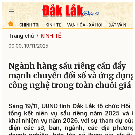
CHÍNH TRỊ
KINH TẾ
VĂN HÓA - XÃ HỘI
ĐẤT VÀ NGƯỜ
Trang chủ
KINH TẾ
00:00, 19/11/2025
Ngành hàng sầu riêng cần đẩy
mạnh chuyển đổi số và ứng dụn
công nghệ trong toàn chuỗi giá t
Sáng 19/11, UBND tỉnh Đắk Lắk tổ chức Hội 
tổng kết niên vụ sầu riêng năm 2025 và t
khai nhiệm vụ năm 2026, với sự tham dự của
diện các sở, ban, ngành, các địa phương