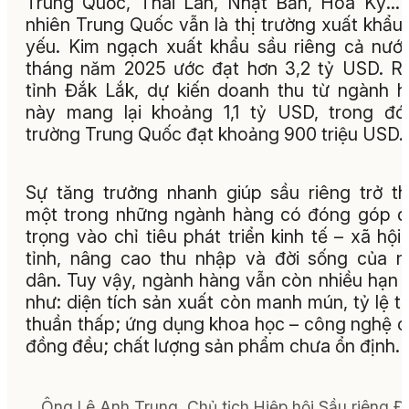
Trung Quốc, Thái Lan, Nhật Bản, Hoa Kỳ…
nhiên Trung Quốc vẫn là thị trường xuất khẩu
yếu. Kim ngạch xuất khẩu sầu riêng cả nướ
tháng năm 2025 ước đạt hơn 3,2 tỷ USD. R
tỉnh Đắk Lắk, dự kiến doanh thu từ ngành 
này mang lại khoảng 1,1 tỷ USD, trong đó
trường Trung Quốc đạt khoảng 900 triệu USD.
Sự tăng trưởng nhanh giúp sầu riêng trở t
một trong những ngành hàng có đóng góp 
trọng vào chỉ tiêu phát triển kinh tế – xã hội
tỉnh, nâng cao thu nhập và đời sống của 
dân. Tuy vậy, ngành hàng vẫn còn nhiều hạn 
như: diện tích sản xuất còn manh mún, tỷ lệ t
thuần thấp; ứng dụng khoa học – công nghệ 
đồng đều; chất lượng sản phẩm chưa ổn định.
Ông Lê Anh Trung, Chủ tịch Hiệp hội Sầu riêng Đ