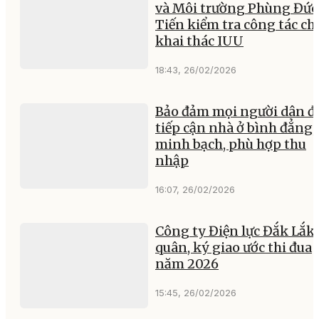
và Môi trường Phùng Đức
Tiến kiểm tra công tác c
khai thác IUU
18:43, 26/02/2026
Bảo đảm mọi người dân đ
tiếp cận nhà ở bình đẳng,
minh bạch, phù hợp thu
nhập
16:07, 26/02/2026
Công ty Điện lực Đắk Lắk 
quân, ký giao ước thi đua
năm 2026
15:45, 26/02/2026