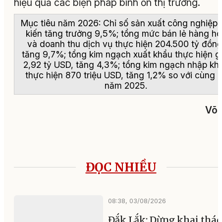
hiệu quả các biện pháp bình ổn thị trường.
Mục tiêu năm 2026: Chỉ số sản xuất công nghiệp
kiến tăng trưởng 9,5%; tổng mức bán lẻ hàng hó
và doanh thu dịch vụ thực hiện 204.500 tỷ đồng
tăng 9,7%; tổng kim ngạch xuất khẩu thực hiện g
2,92 tỷ USD, tăng 4,3%; tổng kim ngạch nhập kh
thực hiện 870 triệu USD, tăng 1,2% so với cùng 
năm 2025.
Võ 
ĐỌC NHIỀU
08:38, 03/08/2026
Đắk Lắk: Dừng khai thác