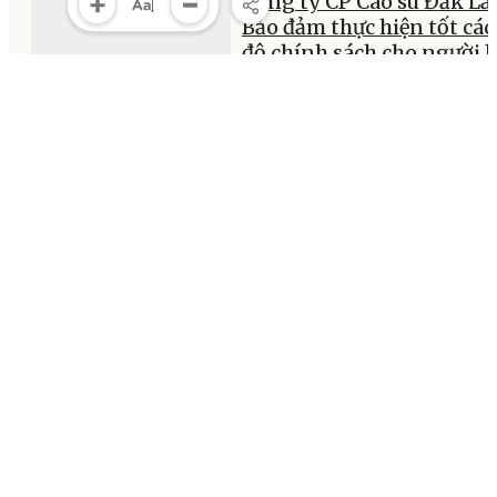
Công ty CP Cao su Đắk Lắ
Bảo đảm thực hiện tốt các
độ chính sách cho người l
động
18:11, 23/03/2026
MULTIMEDIA
Multimedia
Video
Infographic
E-Magazine