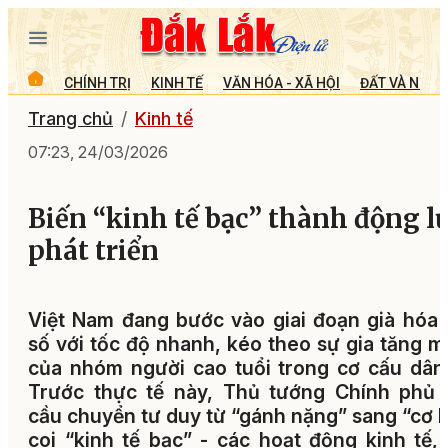
CHÍNH TRỊ
KINH TẾ
VĂN HÓA - XÃ HỘI
ĐẤT VÀ NGƯỜ
Trang chủ
Kinh tế
07:23, 24/03/2026
Biến “kinh tế bạc” thành động l
phát triển
Việt Nam đang bước vào giai đoạn già hóa
số với tốc độ nhanh, kéo theo sự gia tăng 
của nhóm người cao tuổi trong cơ cấu dân
Trước thực tế này, Thủ tướng Chính phủ 
cầu chuyển tư duy từ “gánh nặng” sang “cơ h
coi “kinh tế bạc” - các hoạt động kinh tế,