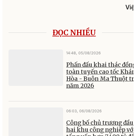
Việ
ĐỌC NHIỀU
14:48, 05/08/2026
Phấn đấu khai thác đồng
toàn tuyến cao tốc Khá
Hòa - Buôn Ma Thuột tr
năm 2026
06:03, 06/08/2026
Công bố chủ trương đầu 
hai khu công nghiệp với