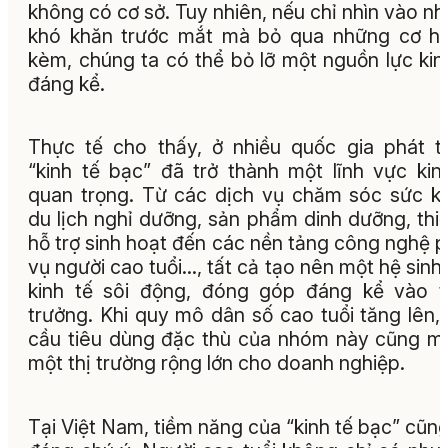
không có cơ sở. Tuy nhiên, nếu chỉ nhìn vào n
khó khăn trước mắt mà bỏ qua những cơ hộ
kèm, chúng ta có thể bỏ lỡ một nguồn lực kin
đáng kể.
Thực tế cho thấy, ở nhiều quốc gia phát tr
“kinh tế bạc” đã trở thành một lĩnh vực kin
quan trọng. Từ các dịch vụ chăm sóc sức k
du lịch nghỉ dưỡng, sản phẩm dinh dưỡng, thiế
hỗ trợ sinh hoạt đến các nền tảng công nghệ 
vụ người cao tuổi…, tất cả tạo nên một hệ sinh 
kinh tế sôi động, đóng góp đáng kể vào 
trưởng. Khi quy mô dân số cao tuổi tăng lên,
cầu tiêu dùng đặc thù của nhóm này cũng m
một thị trường rộng lớn cho doanh nghiệp.
Tại Việt Nam, tiềm năng của “kinh tế bạc” cũng