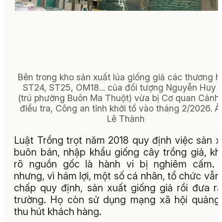
Bên trong kho sản xuất lúa giống giả các thương hi
ST24, ST25, OM18... của đối tượng Nguyễn Huy 
(trú phường Buôn Ma Thuột) vừa bị Cơ quan Cảnh 
điều tra, Công an tỉnh khởi tố vào tháng 2/2026.
Ả
Lê Thành
Luật Trồng trọt năm 2018 quy định việc sản x
buôn bán, nhập khẩu giống cây trồng giả, k
rõ nguồn gốc là hành vi bị nghiêm cấm. 
nhưng, vì hám lợi, một số cá nhân, tổ chức vẫn
chấp quy định, sản xuất giống giả rồi đưa ra
trường. Họ còn sử dụng mạng xã hội quảng
thu hút khách hàng.