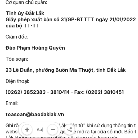
Cơ quan chủ quản:
Tỉnh ủy Đắk Lắk
Giấy phép xuất bản số 31/GP-BTTTT ngày 21/01/2022
của bộ TT-TT
Giám đốc:
Đào Phạm Hoàng Quyên
Tòa soạn:
23 Lê Duẩn, phường Buôn Ma Thuột, tỉnh Đắk Lắk
Điện thoại:
(0262) 3852383 - 3810414 - Fax: (0262) 3810451
Email:
toasoan@baodaklak.vn
Ghi rõ nguồn "Báo Đắk Lắk điện tử" khi sử dụng thông tin t
website này. Các trang ngoài sẽ mở ra tại cửa sổ mới. Báo 
Lắk không chịu trách nhiệm nội dung các trang này.