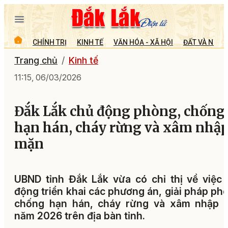
CHÍNH TRỊ
KINH TẾ
VĂN HÓA - XÃ HỘI
ĐẤT VÀ NGƯỜ
Trang chủ
Kinh tế
11:15, 06/03/2026
Đắk Lắk chủ động phòng, chống
hạn hán, cháy rừng và xâm nhậ
mặn
UBND tỉnh Đắk Lắk vừa có chỉ thị về việc
động triển khai các phương án, giải pháp ph
chống hạn hán, cháy rừng và xâm nhập 
năm 2026 trên địa bàn tỉnh.