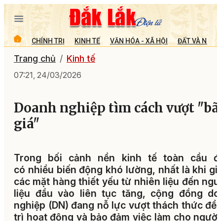
CHÍNH TRỊ
KINH TẾ
VĂN HÓA - XÃ HỘI
ĐẤT VÀ NGƯỜ
Trang chủ
Kinh tế
07:21, 24/03/2026
Doanh nghiệp tìm cách vượt "bã
giá"
Trong bối cảnh nền kinh tế toàn cầu đ
có nhiều biến động khó lường, nhất là khi gi
các mặt hàng thiết yếu từ nhiên liệu đến ng
liệu đầu vào liên tục tăng, cộng đồng d
nghiệp (DN) đang nỗ lực vượt thách thức để
trì hoạt động và bảo đảm việc làm cho người