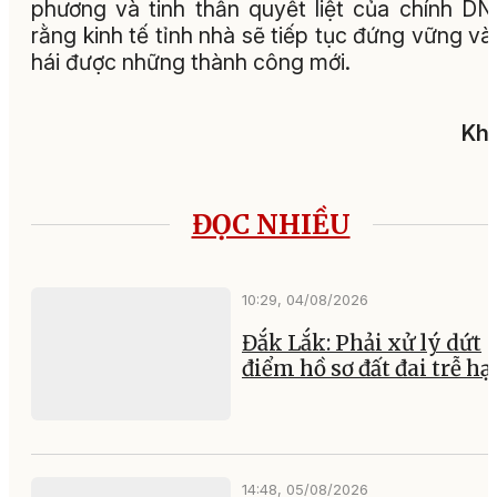
phương và tinh thần quyết liệt của chính DN,
rằng kinh tế tỉnh nhà sẽ tiếp tục đứng vững và
hái được những thành công mới.
Khả
ĐỌC NHIỀU
10:29, 04/08/2026
Đắk Lắk: Phải xử lý dứt
điểm hồ sơ đất đai trễ hạ
14:48, 05/08/2026