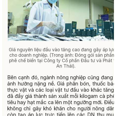
Giá nguyên liệu đầu vào tăng cao đang gây áp lực
cho doanh nghiệp. (
Trong ảnh:
Đóng gói sản phẩm
phê chế biến tại Công ty Cổ phần Đầu tư và Phát t
An Thái).
Bên cạnh đó, ngành nông nghiệp cũng đang 
ảnh hưởng nặng nề. Giá phân bón, thuốc bả
thực vật và các loại vật tư đầu vào khác tăng
đã đẩy giá thành sản xuất mỗi kilogam cà phê
tiêu hay hạt mắc ca lên một ngưỡng mới. Điều
không chỉ gây khó khăn cho người nông dâ
còn tạo áp lực trực tiếp lên các DN thu mu