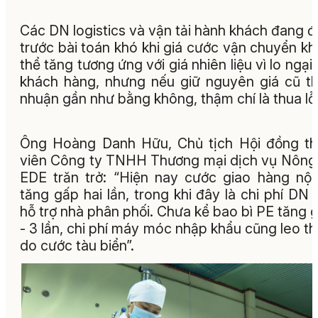
Các DN logistics và vận tải hành khách đang 
trước bài toán khó khi giá cước vận chuyển k
thể tăng tương ứng với giá nhiên liệu vì lo ngại
khách hàng, nhưng nếu giữ nguyên giá cũ thì
nhuận gần như bằng không, thậm chí là thua lỗ
Ông Hoàng Danh Hữu, Chủ tịch Hội đồng t
viên Công ty TNHH Thương mại dịch vụ Nông 
EDE trăn trở: “Hiện nay cước giao hàng nội
tăng gấp hai lần, trong khi đây là chi phí DN 
hỗ trợ nhà phân phối. Chưa kể bao bì PE tăng g
- 3 lần, chi phí máy móc nhập khẩu cũng leo t
do cước tàu biển”.