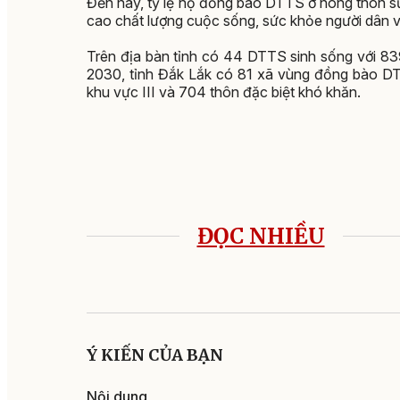
Đến nay, tỷ lệ hộ đồng bào DTTS ở nông thôn s
cao chất lượng cuộc sống, sức khỏe người dân và 
Trên địa bàn tỉnh có 44 DTTS sinh sống với 83
2030, tỉnh Đắk Lắk có 81 xã vùng đồng bào DTT
khu vực III và 704 thôn đặc biệt khó khăn.
ĐỌC NHIỀU
Ý KIẾN CỦA BẠN
Nội dung