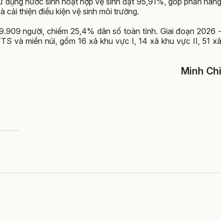
ử dụng nước sinh hoạt hợp vệ sinh đạt 95,91%, góp phần nân
cải thiện điều kiện vệ sinh môi trường.
9.909 người, chiếm 25,4% dân số toàn tỉnh. Giai đoạn 2026 
S và miền núi, gồm 16 xã khu vực I, 14 xã khu vực II, 51 x
Minh Ch