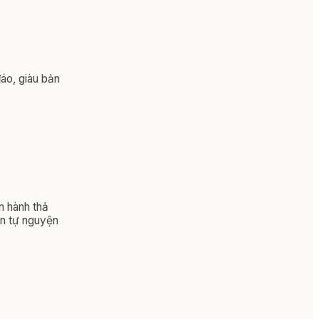
đáo, giàu bản
n hành thả
ân tự nguyện