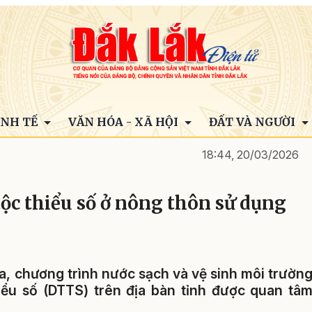
INH TẾ
VĂN HÓA - XÃ HỘI
ĐẤT VÀ NGƯỜI
18:44, 20/03/2026
ộc thiểu số ở nông thôn sử dụng
a, chương trình nước sạch và vệ sinh môi trườn
ểu số (DTTS) trên địa bàn tỉnh được quan tâ