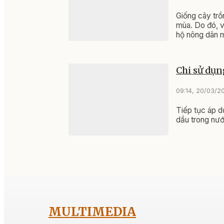
Giống cây trồn
mùa. Do đó, v
hộ nông dân m
Chi sử dụn
09:14, 20/03/2
Tiếp tục áp d
dầu trong nướ
MULTIMEDIA