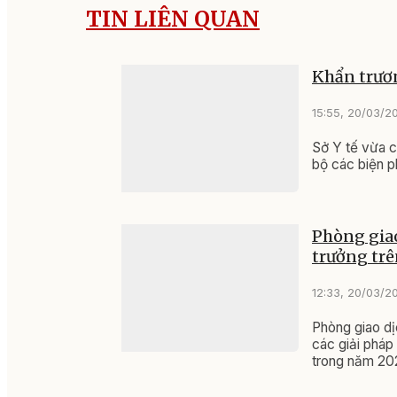
TIN LIÊN QUAN
Khẩn trươn
15:55, 20/03/2
Sở Y tế vừa c
bộ các biện p
Phòng giao
trưởng tr
12:33, 20/03/2
Phòng giao dị
các giải pháp
trong năm 20