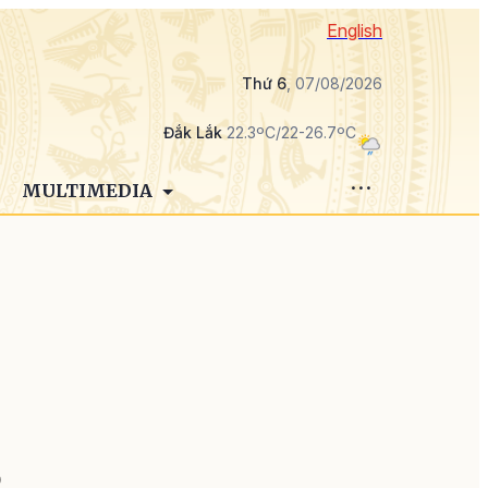
English
Thứ 6
, 07/08/2026
Đắk Lắk
22.3ºC/22-26.7ºC
MULTIMEDIA
g
o
D