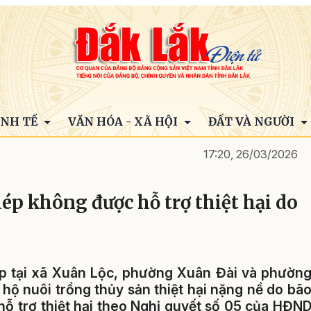
INH TẾ
VĂN HÓA - XÃ HỘI
ĐẤT VÀ NGƯỜI
17:20, 26/03/2026
ép không được hỗ trợ thiệt hại do
ép tại xã Xuân Lộc, phường Xuân Đài và phườn
hộ nuôi trồng thủy sản thiệt hại nặng nề do bã
hỗ trợ thiệt hại theo Nghị quyết số 05 của HĐN