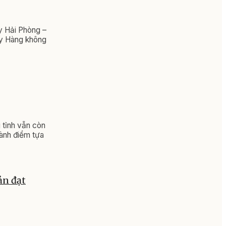
y Hải Phòng –
y Hàng không
 tỉnh vẫn còn
hành điểm tựa
ản đạt