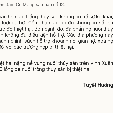
rên đầm Cù Mông sau bão số 13.
các hộ nuôi trồng thủy sản không có hồ sơ kê khai
 lượng, thời điểm thả nuôi do đó không có số liệ
ức độ thiệt hại. Bên cạnh đó, đa phần hộ nuôi thủ
n không đủ điều kiện hỗ trợ. Các địa phương nà
ành chính sách hỗ trợ khoanh nợ, giãn nợ, xoá n
i với các trường hợp bị thiệt hại.
iệt hại nặng nề vùng nuôi thủy sản trên vịnh Xuâ
ồng bè nuôi trồng thủy sản bị thiệt hại.
Tuyết Hươn