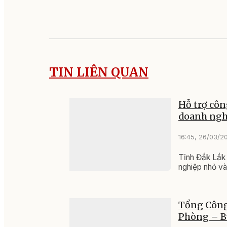
TIN LIÊN QUAN
Hỗ trợ côn
doanh ngh
16:45, 26/03/2
Tỉnh Đắk Lắk 
nghiệp nhỏ và
Tổng Công
Phòng – B