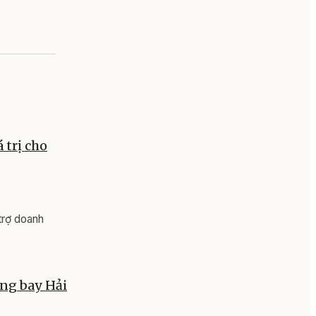
 trị cho
trợ doanh
ng bay Hải