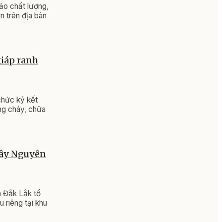
o chất lượng,
n trên địa bàn
giáp ranh
chức ký kết
ng cháy, chữa
Tây Nguyên
h Đắk Lắk tổ
 riêng tại khu