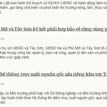
k Lắk ban hành Kế hoạch số 93/KH-UBND về hành động đảm bả
hẩm, gia tăng chế biến và phát triển thị trường nông, lâm, thủy sả
.
 Mỡ và Tây Sơn ký kết phối hợp bảo vệ rừng vùng 
026
ại trụ sở UBND xã Tây Sơn, UBND hai xã Phú Mỡ và Tây Sơn tổ 
hợp trong công tác quản lý, bảo vệ rừng, quản lý lâm sản và phò
 khu vực giáp ranh.
 hệ thống truy xuất nguồn gốc sầu riêng khu vực 
026
p và Môi trường phối hợp với Sở Nông nghiệp và Môi trường tỉn
 tập huấn triển khai Hệ thống thí điểm truy xuất nguồn gốc quả sầu
yên.