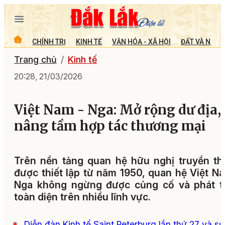
CHÍNH TRỊ
KINH TẾ
VĂN HÓA - XÃ HỘI
ĐẤT VÀ NGƯỜ
Trang chủ
Kinh tế
20:28, 21/03/2026
Việt Nam - Nga: Mở rộng dư địa,
nâng tầm hợp tác thương mại
Trên nền tảng quan hệ hữu nghị truyền t
được thiết lập từ năm 1950, quan hệ Việt N
Nga không ngừng được củng cố và phát tr
toàn diện trên nhiều lĩnh vực.
Diễn đàn Kinh tế Saint Peterburg lần thứ 27 và sự