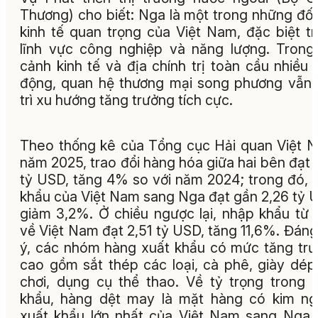
Thương) cho biết: Nga là một trong những đối
kinh tế quan trọng của Việt Nam, đặc biệt t
lĩnh vực công nghiệp và năng lượng. Trong
cảnh kinh tế và địa chính trị toàn cầu nhiều 
động, quan hệ thương mại song phương vẫn
trì xu hướng tăng trưởng tích cực.
Theo thống kê của Tổng cục Hải quan Việt 
năm 2025, trao đổi hàng hóa giữa hai bên đạt 
tỷ USD, tăng 4% so với năm 2024; trong đó, 
khẩu của Việt Nam sang Nga đạt gần 2,26 tỷ 
giảm 3,2%. Ở chiều ngược lại, nhập khẩu từ
về Việt Nam đạt 2,51 tỷ USD, tăng 11,6%. Đáng
ý, các nhóm hàng xuất khẩu có mức tăng tr
cao gồm sắt thép các loại, cà phê, giày dép
chơi, dụng cụ thể thao. Về tỷ trọng trong 
khẩu, hàng dệt may là mặt hàng có kim n
xuất khẩu lớn nhất của Việt Nam sang Nga,