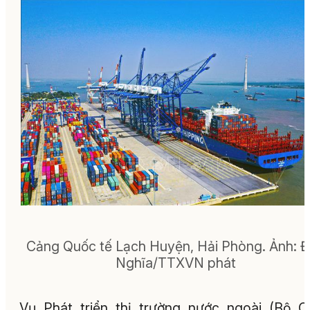
Cảng Quốc tế Lạch Huyện, Hải Phòng.
Ảnh:
Đ
Nghĩa/TTXVN phát
Vụ Phát triển thị trường nước ngoài (Bộ 