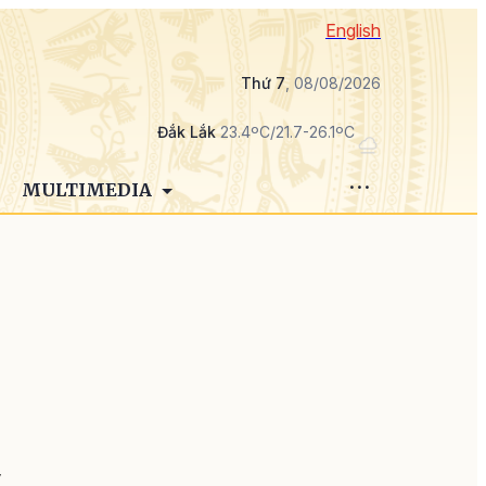
English
Thứ 7
, 08/08/2026
Đắk Lắk
23.4ºC/21.7-26.1ºC
MULTIMEDIA
g
h
y