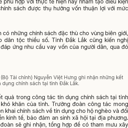
 phù hợp với thực tế hiện nay nhằm tạo điều kiệ
chính sách được thụ hưởng vốn thuận lợi với mứ
 có những chính sách đặc thù cho vùng biên giới
o dân tộc thiểu số. Tỉnh Đắk Lắk cũng kiến ngh
đáp ứng nhu cầu vay vốn của người dân, qua đ
 (Bộ Tài chính) Nguyễn Việt Hưng ghi nhận những kết
n dụng chính sách tại tỉnh Đắk Lắk.
 quả trong công tác tín dụng chính sách tại tỉn
g khó khăn của tỉnh. Trưởng đoàn công tác mon
n khai chính sách về tín dụng cho hộ nghèo và đố
n kinh tế, bảo đảm an sinh xã hội tại địa phương
h, đoàn sẽ ghi nhận, tổng hợp để có tham mưu xâ