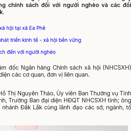
ng chính sách đối với người nghèo và các đố
k.
ã hội tại xã Ea Phê
át triển kinh tế - xã hội bền vững
ách đến với người nghèo
ám đốc Ngân hàng Chính sách xã hội (NHCSXH
iện các cơ quan, đơn vị liên quan.
í Hồ Thị Nguyên Thảo, Ủy viên Ban Thường vụ Tỉn
ỉnh, Trưởng Ban đại diện HĐQT NHCSXH tỉnh; ôn
nhánh Đắk Lắk cùng lãnh đạo các sở, ngành, t