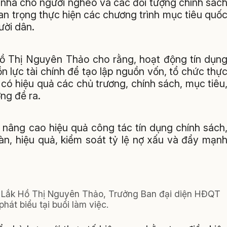
 nhà cho người nghèo và các đối tượng chính sác
n trọng thực hiện các chương trình mục tiêu quố
ười dân.
Hồ Thị Nguyên Thảo cho rằng, hoạt động tín dụn
 lực tài chính để tạo lập nguồn vốn, tổ chức thự
 có hiệu quả các chủ trương, chính sách, mục tiêu
ng đề ra.
âm nâng cao hiệu quả công tác tín dụng chính sách
oàn, hiệu quả, kiểm soát tỷ lệ nợ xấu và đẩy mạn
k Lắk Hồ Thị Nguyên Thảo, Trưởng Ban đại diện HĐQT
át biểu tại buổi làm việc.