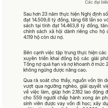
Các đại biể
Sau hơn 23 năm thực hiện Nghị định s
đạt 14.509,6 tỷ đồng, tăng 68 lần so 
sách tại tỉnh đạt 14.463,8 tỷ đồng, tă
chính sách xã hội dành riêng cho hộ 
4.119 hộ còn dư nợ.
Bên cạnh việc tập trung thực hiện cá
xuyên triển khai đồng bộ các giải p
Tổng nợ quá hạn và nợ khoanh ở mức 28
không ngừng được nâng cao.
Qua rà soát cho thấy, nguồn vốn tín d
vượt qua ngưỡng nghèo, giải quyết vi
về việc làm, giúp hơn 2.182 lao động đ
cho 559 người chấp hành xong án phạt
sinh viên được vay vốn đi học; xây d