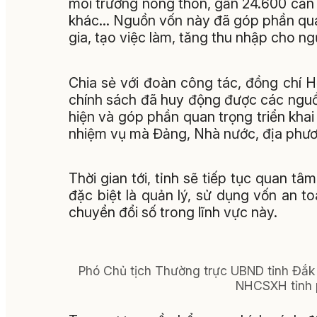
môi trường nông thôn, gần 24.600 căn
khác... Nguồn vốn này đã góp phần qua
gia, tạo việc làm, tăng thu nhập cho ng
Chia sẻ với đoàn công tác, đồng chí 
chính sách đã huy động được các nguồn
hiện và góp phần quan trọng triển khai
nhiệm vụ mà Đảng, Nhà nước, địa phươ
Thời gian tới, tỉnh sẽ tiếp tục quan t
đặc biệt là quản lý, sử dụng vốn an t
chuyển đổi số trong lĩnh vực này.
Phó Chủ tịch Thường trực UBND tỉnh Đắ
NHCSXH tỉnh ph