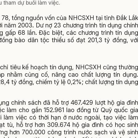
u tham dự buổi làm việc.
ố 78, tổng nguồn vốn của NHCSXH tại tỉnh Đắk Lắ
với năm 2003. Dư nợ 23 chương trình tín dụng chín
ng gấp 68 lần. Đặc biệt, các chương trình tín dụn
đồng bào dân tộc thiểu số đạt 201,3 tỷ đồng, vớ
c chỉ tiêu kế hoạch tín dụng, NHCSXH cũng thườn
háp nhằm củng cố, nâng cao chất lượng tín dụng
,4 tỷ đồng, chiếm tỷ lệ 0,2%; chất lượng tín dụn
ụng chính sách đã hỗ trợ 467.429 lượt hộ gia đìn
ệc làm cho gần 152.961 lao đồng từ Quỹ quốc gi
i làm việc có thời hạn ở nước ngoài, tạo việc là
 tù, hỗ trợ hơn 309.674 hộ gia đình có học sin
ựng hơn 700.000 công trình nước sạch và vệ sin