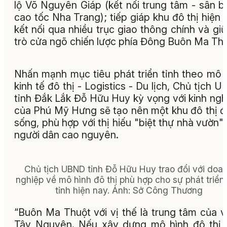
lộ Võ Nguyên Giáp (kết nối trung tâm - sân b
cao tốc Nha Trang); tiếp giáp khu đô thị hiện 
kết nối qua nhiều trục giao thông chính và giữ
trò cửa ngõ chiến lược phía Đông Buôn Ma Thu
Nhấn mạnh mục tiêu phát triển tỉnh theo mô 
kinh tế đô thị - Logistics - Du lịch, Chủ tịch 
tỉnh Đắk Lắk Đỗ Hữu Huy kỳ vọng với kinh ng
của Phú Mỹ Hưng sẽ tạo nên một khu đô thị 
sống, phù hợp với thị hiếu "biệt thự nhà vườn"
người dân cao nguyên.
Chủ tịch UBND tỉnh Đỗ Hữu Huy trao đổi với doa
nghiệp về mô hình đô thị phù hợp cho sự phát triển
tỉnh hiện nay. Ảnh: Sở Công Thương
“Buôn Ma Thuột với vị thế là trung tâm của 
Tây Nguyên. Nếu xây dựng mô hình đô thị