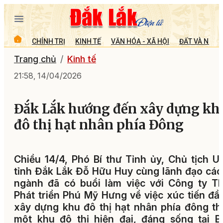
CHÍNH TRỊ
KINH TẾ
VĂN HÓA - XÃ HỘI
ĐẤT VÀ NGƯỜ
Trang chủ
Kinh tế
21:58, 14/04/2026
Đắk Lắk hướng đến xây dựng kh
đô thị hạt nhân phía Đông
Chiều 14/4, Phó Bí thư Tỉnh ủy, Chủ tịch 
tỉnh Đắk Lắk Đỗ Hữu Huy cùng lãnh đạo các
ngành đã có buổi làm việc với Công ty T
Phát triển Phú Mỹ Hưng về việc xúc tiến đầ
xây dựng khu đô thị hạt nhân phía đông t
một khu đô thị hiện đại, đáng sống tại 