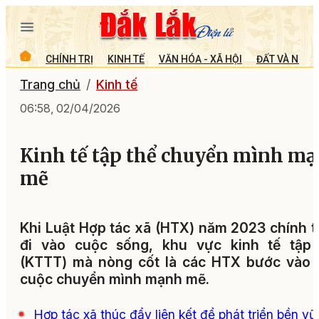
CHÍNH TRỊ
KINH TẾ
VĂN HÓA - XÃ HỘI
ĐẤT VÀ NGƯỜ
Trang chủ
Kinh tế
06:58, 02/04/2026
Kinh tế tập thể chuyển mình m
mẽ
Khi Luật Hợp tác xã (HTX) năm 2023 chính 
đi vào cuộc sống, khu vực kinh tế tập 
(KTTT) mà nòng cốt là các HTX bước vào 
cuộc chuyển mình mạnh mẽ.
Hợp tác xã thúc đẩy liên kết để phát triển bền v