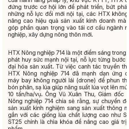
đứng trước cơ hội lớn để phát triển, bứt phá
những nỗ lực đổi mới nội tại, các HTX không
nâng cao hiệu quả sản xuất kinh doanh mà
góp phần quan trọng vào tái cơ cấu ngành 
nghiệp, xây dựng nông thôn mới.
HTX Nông nghiệp 714 là một điểm sáng trong 
phát huy sức mạnh nội tại, nỗ lực từng bước 
đại hóa sản xuất. Từ việc canh tác truyền th
HTX Nông nghiệp 714 đã mạnh dạn ứng d
máy bay không người lái (drone) để phun th
bón phân, sạ lúa giúp năng suất lúa vọt lên mứ
10 tấn/ha/vụ. Ông Vũ Xuân Thu, Giám đốc
Nông nghiệp 714 chia sẻ rằng, sự chuyển đổ
sản xuất kinh nghiệm sang sản xuất thông m
gắn với các giống lúa chất lượng cao như S
ST25 chính là chìa khóa để nâng cao giá trị
phẩm.