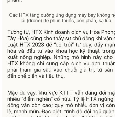
Các HTX tăng cường ứng dụng máy bay không ng
lái (drone) để phun thuốc, bón phân, sạ lúa.
Tương tự, HTX Kinh doanh dịch vụ Hòa Phong
Tây Hòa) cũng cho thấy sự chủ động khi vận 
Luật HTX 2023 để “cởi trói” tư duy, đẩy mạn
hóa và đầu tư vào khoa học kỹ thuật trong
xuất nông nghiệp. Những mô hình này cho 
HTX không chỉ cung cấp dịch vụ đơn thuầ
phải tham gia sâu vào chuỗi giá trị, từ sản 
đến chế biến và tiêu thụ.
Mặc dù vậy, khu vực KTTT vẫn đang đối mặt
nhiều “điểm nghẽn” cố hữu. Tỷ lệ HTX ngừng 
động vẫn còn cao; quy mô nhiều đơn vị còn
lẻ, manh mún. Đặc biệt, trình độ đội ngũ quản l