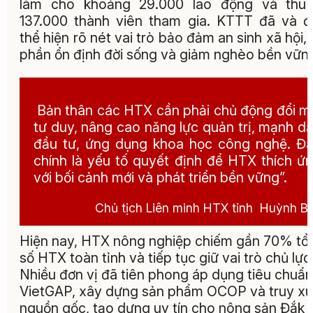
làm cho khoảng 29.000 lao động và thu 
137.000 thành viên tham gia. KTTT đã và 
thể hiện rõ nét vai trò bảo đảm an sinh xã hội,
phần ổn định đời sống và giảm nghèo bền vữn
Bản thân các HTX cần phải chủ động đổi m
tư duy, nâng cao năng lực quản trị, mạnh d
đầu tư, ứng dụng khoa học công nghệ. Đ
chính là yếu tố quyết định để HTX thích ứ
với bối cảnh mới và phát triển bền vững”.
Chủ tịch Liên minh HTX tỉnh Huỳnh Bà
Hiện nay, HTX nông nghiệp chiếm gần 70% tổ
số HTX toàn tỉnh và tiếp tục giữ vai trò chủ lực
Nhiều đơn vị đã tiên phong áp dụng tiêu chuẩn
VietGAP, xây dựng sản phẩm OCOP và truy xu
nguồn gốc, tạo dựng uy tín cho nông sản Đắk 