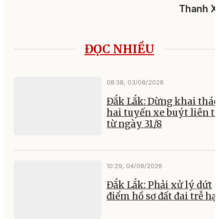
Thanh X
ĐỌC NHIỀU
08:38, 03/08/2026
Đắk Lắk: Dừng khai thác
hai tuyến xe buýt liên t
từ ngày 31/8
10:29, 04/08/2026
Đắk Lắk: Phải xử lý dứt
điểm hồ sơ đất đai trễ hạ