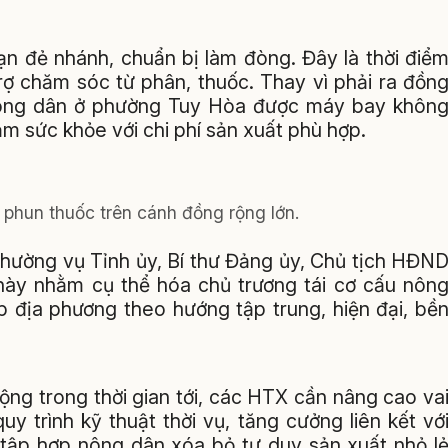
ạn đẻ nhánh, chuẩn bị làm đòng. Đây là thời điể
rợ chăm sóc từ phân, thuốc. Thay vì phải ra đồn
nông dân ở phường Tuy Hòa được máy bay khôn
ảm sức khỏe với chi phí sản xuất phù hợp.
 phun thuốc trên cánh đồng rộng lớn.
hường vụ Tỉnh ủy, Bí thư Đảng ủy, Chủ tịch HĐN
ày nhằm cụ thể hóa chủ trương tái cơ cấu nôn
p địa phương theo hướng tập trung, hiện đại, bề
ộng trong thời gian tới, các HTX cần nâng cao va
y trình kỹ thuật thời vụ, tăng cưởng liên kết vớ
 tập hợp nông dân xóa bỏ tư duy sản xuất nhỏ l