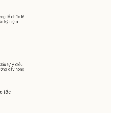
ờng tổ chức lễ
hân kỷ niệm
dầu tự ý điều
đường dây nóng
o tốc