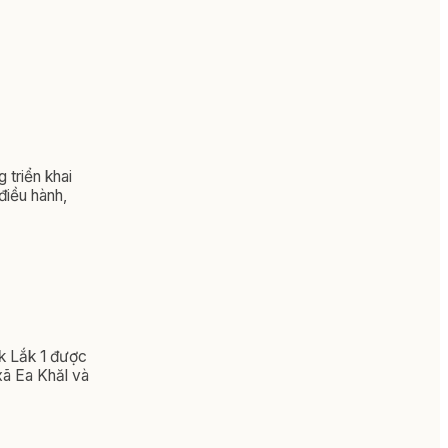
 triển khai
điều hành,
k Lắk 1 được
xã Ea Khăl và