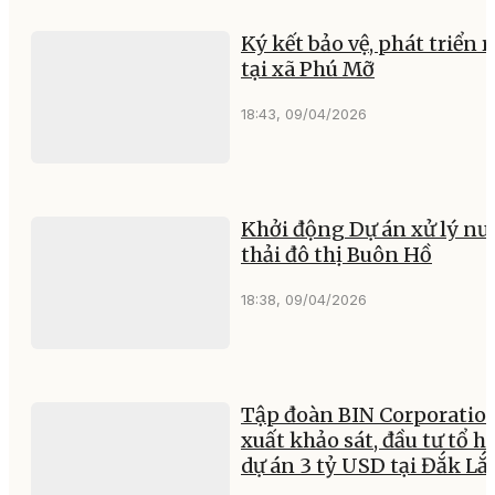
Ký kết bảo vệ, phát triển 
tại xã Phú Mỡ
18:43, 09/04/2026
Khởi động Dự án xử lý nư
thải đô thị Buôn Hồ
18:38, 09/04/2026
Tập đoàn BIN Corporatio
xuất khảo sát, đầu tư tổ h
dự án 3 tỷ USD tại Đắk Lắ