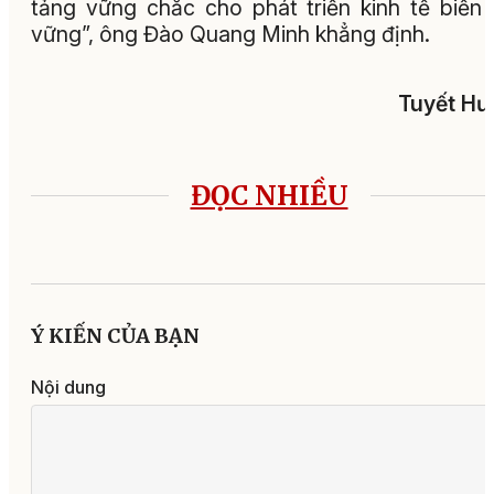
tảng vững chắc cho phát triển kinh tế biển
vững”, ông Đào Quang Minh khẳng định.
Tuyết Hư
ĐỌC NHIỀU
Ý KIẾN CỦA BẠN
Nội dung