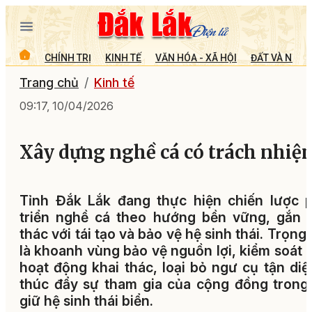
CHÍNH TRỊ
KINH TẾ
VĂN HÓA - XÃ HỘI
ĐẤT VÀ NGƯỜ
Trang chủ
Kinh tế
09:17, 10/04/2026
Xây dựng nghề cá có trách nhiệ
Tỉnh Đắk Lắk đang thực hiện chiến lược 
triển nghề cá theo hướng bền vững, gắn 
thác với tái tạo và bảo vệ hệ sinh thái. Trọng
là khoanh vùng bảo vệ nguồn lợi, kiểm soát 
hoạt động khai thác, loại bỏ ngư cụ tận diệ
thúc đẩy sự tham gia của cộng đồng trong
giữ hệ sinh thái biển.