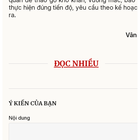
quan để tháo gỡ khó khăn, vướng mắc, bảo
thực hiện đúng tiến độ, yêu cầu theo kế hoạc
ra.
Vân 
ĐỌC NHIỀU
Ý KIẾN CỦA BẠN
Nội dung