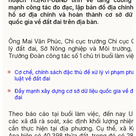
hoạch 113/KH-UBND tỉnh về tăng cường 
mạnh công tác đo đạc, lập bản đồ địa chính,
hồ sơ địa chính và hoàn thành cơ sở dữ l
quốc gia về đất đai trên địa bàn.
Ông Mai Văn Phúc, Chi cục trưởng Chi cục 
lý đất đai, Sở Nông nghiệp và Môi trường,
Trưởng Đoàn công tác số 1 chủ trì buổi làm việ
Cơ chế, chính sách đặc thù để xử lý vi phạm phá
luật về đất đai
Đẩy mạnh xây dựng cơ sở dữ liệu quốc gia về đấ
đai
Theo báo cáo tại buổi làm việc, đến nay 
các xã đã rà soát, xác định khối lượng nhiệ
cần thực hiện tại địa phương. Cụ thể, xã K
Ana hiện có 40.398 thửa đất, trong đó có 28