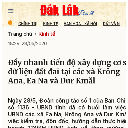
CHÍNH TRỊ
KINH TẾ
VĂN HÓA - XÃ HỘI
ĐẤT VÀ NGƯỜ
Trang chủ
Kinh tế
18:29, 28/05/2026
Đẩy nhanh tiến độ xây dựng cơ s
dữ liệu đất đai tại các xã Krông
Ana, Ea Na và Dur Kmăl
Ngày 28/5, Đoàn công tác số 1 của Ban Chỉ
số 1136 - UBND tỉnh đã có buổi làm việc
UBND các xã Ea Na, Krông Ana và Dur Kmăl
việc kiểm tra, đôn đốc, hướng dẫn thực hiệ