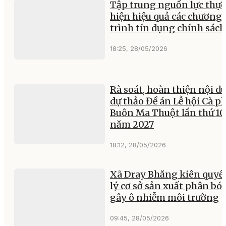
Tập trung nguồn lực thực
hiện hiệu quả các chương
trình tín dụng chính sách
18:25, 28/05/2026
Rà soát, hoàn thiện nội d
dự thảo Đề án Lễ hội Cà p
Buôn Ma Thuột lần thứ 10
năm 2027
18:12, 28/05/2026
Xã Dray Bhăng kiên quyế
lý cơ sở sản xuất phân bó
gây ô nhiễm môi trường
09:45, 28/05/2026