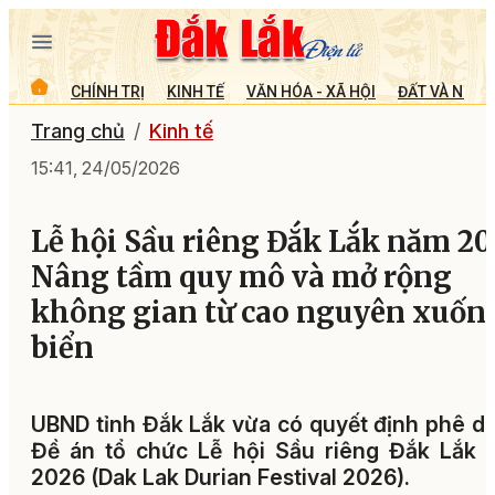
CHÍNH TRỊ
KINH TẾ
VĂN HÓA - XÃ HỘI
ĐẤT VÀ NGƯỜ
Trang chủ
Kinh tế
15:41, 24/05/2026
Lễ hội Sầu riêng Đắk Lắk năm 20
Nâng tầm quy mô và mở rộng
không gian từ cao nguyên xuốn
biển
UBND tỉnh Đắk Lắk vừa có quyết định phê d
Đề án tổ chức Lễ hội Sầu riêng Đắk Lắk 
2026 (Dak Lak Durian Festival 2026).