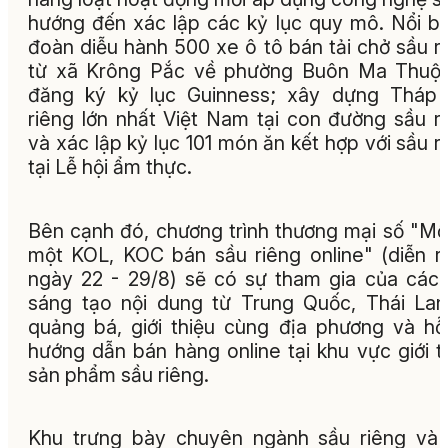
hướng đến xác lập các kỷ lục quy mô. Nổi bậ
đoàn diễu hành 500 xe ô tô bán tải chở sầu r
từ xã Krông Pắc về phường Buôn Ma Thuột
đăng ký kỷ lục Guinness; xây dựng Tháp 
riêng lớn nhất Việt Nam tại con đường sầu r
và xác lập kỷ lục 101 món ăn kết hợp với sầu r
tại Lễ hội ẩm thực.
Bên cạnh đó, chương trình thương mại số "Mỗ
một KOL, KOC bán sầu riêng online" (diễn r
ngày 22 - 29/8) sẽ có sự tham gia của các
sáng tạo nội dung từ Trung Quốc, Thái La
quảng bá, giới thiệu cùng địa phương và hỗ
hướng dẫn bán hàng online tại khu vực giới t
sản phẩm sầu riêng.
Khu trưng bày chuyên ngành sầu riêng và