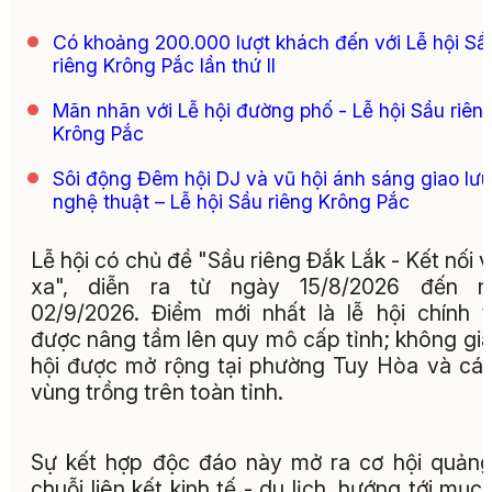
Có khoảng 200.000 lượt khách đến với Lễ hội Sầ
riêng Krông Pắc lần thứ II
Mãn nhãn với Lễ hội đường phố - Lễ hội Sầu riên
Krông Pắc
Sôi động Đêm hội DJ và vũ hội ánh sáng giao lưu
nghệ thuật – Lễ hội Sầu riêng Krông Pắc
Lễ hội có chủ đề "Sầu riêng Đắk Lắk - Kết nối 
xa", diễn ra từ ngày 15/8/2026 đến n
02/9/2026. Điểm mới nhất là lễ hội chính 
được nâng tầm lên quy mô cấp tỉnh; không gia
hội được mở rộng tại phường Tuy Hòa và cá
vùng trồng trên toàn tỉnh.
Sự kết hợp độc đáo này mở ra cơ hội quản
chuỗi liên kết kinh tế - du lịch, hướng tới mục 