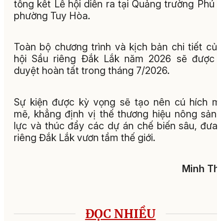
tổng kết Lễ hội diễn ra tại Quảng trường Phú 
phường Tuy Hòa
.
Toàn bộ chương trình và kịch bản chi tiết củ
hội Sầu riêng Đắk Lắk năm 2026 sẽ được 
duyệt hoàn tất trong tháng 7/2026.
Sự kiện được kỳ vọng sẽ tạo nên cú hích 
mẽ, khẳng định vị thế thương hiệu nông sản
lực và thúc đẩy các dự án chế biến sâu, đưa
riêng Đắk Lắk vươn tầm thế giới.
Minh Th
ĐỌC NHIỀU