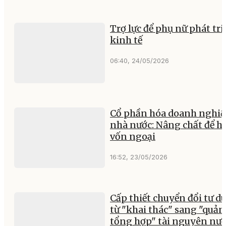
Trợ lực để phụ nữ phát tri
kinh tế
06:40, 24/05/2026
Cổ phần hóa doanh nghiệ
nhà nước: Nâng chất để hu
vốn ngoại
16:52, 23/05/2026
Cấp thiết chuyển đổi tư d
từ "khai thác" sang "quản 
tổng hợp" tài nguyên nư