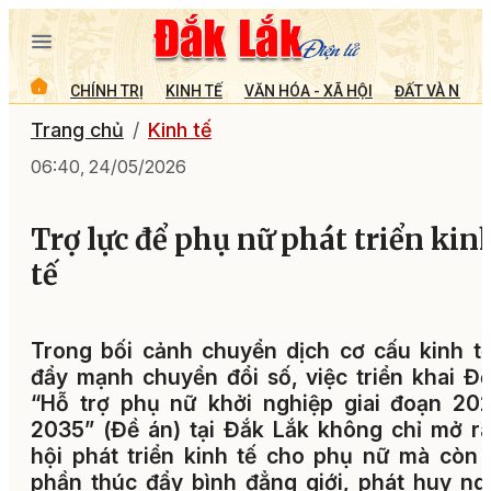
CHÍNH TRỊ
KINH TẾ
VĂN HÓA - XÃ HỘI
ĐẤT VÀ NGƯỜ
Trang chủ
Kinh tế
06:40, 24/05/2026
Trợ lực để phụ nữ phát triển kin
tế
Trong bối cảnh chuyển dịch cơ cấu kinh t
đẩy mạnh chuyển đổi số, việc triển khai Đ
“Hỗ trợ phụ nữ khởi nghiệp giai đoạn 20
2035” (Đề án) tại Đắk Lắk không chỉ mở r
hội phát triển kinh tế cho phụ nữ mà còn
phần thúc đẩy bình đẳng giới, phát huy n