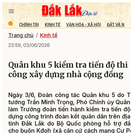
CHÍNH TRỊ
KINH TẾ
VĂN HÓA - XÃ HỘI
ĐẤT VÀ NGƯỜ
Trang chủ
Kinh tế
23:59, 03/06/2026
Quân khu 5 kiểm tra tiến độ thi
công xây dựng nhà cộng đồng
Ngày 3/6, Đoàn công tác Quân khu 5 do T
tướng Trần Minh Trọng, Phó Chính ủy Quân
làm Trưởng đoàn tiến hành kiểm tra tiến độ
dựng công trình đoàn kết quân dân trên địa
tỉnh Đắk Lắk do Bộ Quốc phòng hỗ trợ đầ
cho buôn Kđoh (xã căn cứ cách mạng Cư P