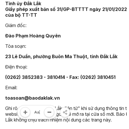
Tỉnh ủy Đắk Lắk
Giấy phép xuất bản số 31/GP-BTTTT ngày 21/01/2022
của bộ TT-TT
Giám đốc:
Đào Phạm Hoàng Quyên
Tòa soạn:
23 Lê Duẩn, phường Buôn Ma Thuột, tỉnh Đắk Lắk
Điện thoại:
(0262) 3852383 - 3810414 - Fax: (0262) 3810451
Email:
toasoan@baodaklak.vn
Ghi rõ nguồn "Báo Đắk Lắk điện tử" khi sử dụng thông tin t
website này. Các trang ngoài sẽ mở ra tại cửa sổ mới. Báo 
Lắk không chịu trách nhiệm nội dung các trang này.