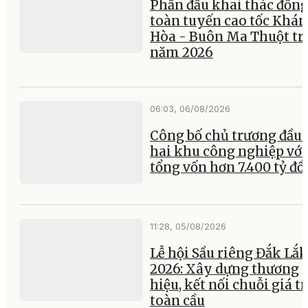
Phấn đấu khai thác đồng
toàn tuyến cao tốc Khá
Hòa - Buôn Ma Thuột tr
năm 2026
06:03, 06/08/2026
Công bố chủ trương đầu 
hai khu công nghiệp với
tổng vốn hơn 7.400 tỷ đ
11:28, 05/08/2026
Lễ hội Sầu riêng Đắk Lắk
2026: Xây dựng thương
hiệu, kết nối chuỗi giá tr
toàn cầu