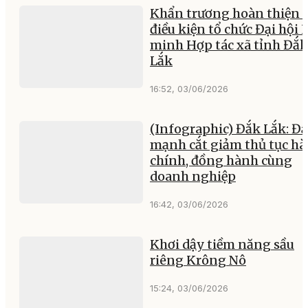
Khẩn trương hoàn thiện 
điều kiện tổ chức Đại hội 
minh Hợp tác xã tỉnh Đắk
Lắk
16:52, 03/06/2026
(Infographic) Đắk Lắk: Đ
mạnh cắt giảm thủ tục h
chính, đồng hành cùng
doanh nghiệp
16:42, 03/06/2026
Khơi dậy tiềm năng sầu
riêng Krông Nô
15:24, 03/06/2026