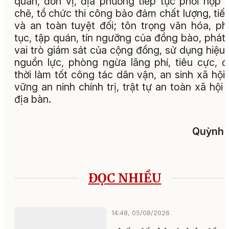
quan, đơn vị, địa phương tiếp tục phối hợp 
chẽ, tổ chức thi công bảo đảm chất lượng, tiế
và an toàn tuyệt đối; tôn trọng văn hóa, p
tục, tập quán, tín ngưỡng của đồng bào, phát
vai trò giám sát của cộng đồng, sử dụng hiệu
nguồn lực, phòng ngừa lãng phí, tiêu cực, 
thời làm tốt công tác dân vận, an sinh xã hội,
vững an ninh chính trị, trật tự an toàn xã hội 
địa bàn.
Quỳnh
ĐỌC NHIỀU
14:48, 05/08/2026