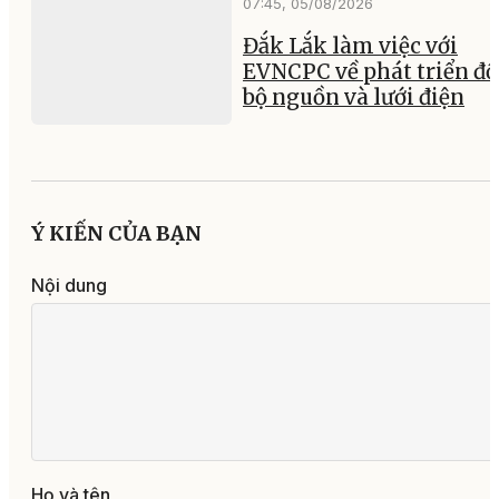
07:45, 05/08/2026
Đắk Lắk làm việc với
EVNCPC về phát triển đ
bộ nguồn và lưới điện
Ý KIẾN CỦA BẠN
Nội dung
Họ và tên