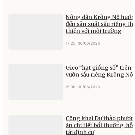
Nông dân Krông Nô hướ
đến sản xuất sầu riêng th
thiện với môi trường
17:25, 30/06/2026
Gieo “hạt giống số” trên
vườn sầu riêng Krông Nô
15:08, 30/06/2026
Công khai Dự thảo phươ
án chi tiết bồi thường, hỗ 
tái định cư