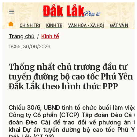
CHÍNH TRỊ
KINH TẾ
VĂN HÓA - XÃ HỘI
ĐẤT VÀ NGƯỜ
Trang chủ
Kinh tế
18:55, 30/06/2026
Thống nhất chủ trương đầu tư
tuyến đường bộ cao tốc Phú Yên 
Đắk Lắk theo hình thức PPP
Chiều 30/6, UBND tỉnh tổ chức buổi làm việc
Công ty Cổ phần (CTCP) Tập đoàn Đèo Cả 
đoàn Đèo Cả) để trao đổi về phương án t
khai Dự án tuyến đường bộ cao tốc Phú Y