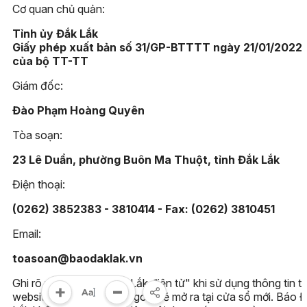
Cơ quan chủ quản:
Tỉnh ủy Đắk Lắk
Giấy phép xuất bản số 31/GP-BTTTT ngày 21/01/2022
của bộ TT-TT
Giám đốc:
Đào Phạm Hoàng Quyên
Tòa soạn:
23 Lê Duẩn, phường Buôn Ma Thuột, tỉnh Đắk Lắk
Điện thoại:
(0262) 3852383 - 3810414 - Fax: (0262) 3810451
Email:
toasoan@baodaklak.vn
Ghi rõ nguồn "Báo Đắk Lắk điện tử" khi sử dụng thông tin t
website này. Các trang ngoài sẽ mở ra tại cửa sổ mới. Báo 