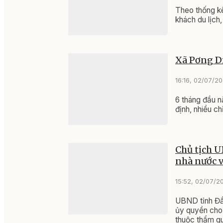
Theo thống kê
khách du lịch
Xã Pơng Dr
16:16, 02/07/2
6 tháng đầu n
định, nhiều ch
Chủ tịch U
nhà nước v
15:52, 02/07/2
UBND tỉnh Đắ
ủy quyền cho 
thuộc thẩm q