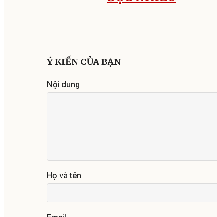
Ý KIẾN CỦA BẠN
Nội dung
Họ và tên
Email