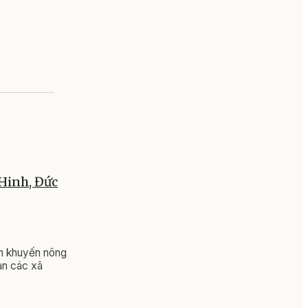
 Hinh, Đức
m khuyến nông
àn các xã