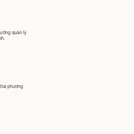
cường quản lý
nh.
khai phương