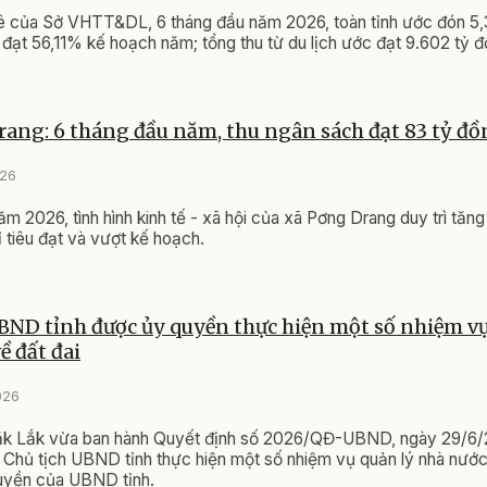
 của Sở VHTT&DL, 6 tháng đầu năm 2026, toàn tỉnh ước đón 5,33
, đạt 56,11% kế hoạch năm; tổng thu từ du lịch ước đạt 9.602 tỷ đ
ang: 6 tháng đầu năm, thu ngân sách đạt 83 tỷ đ
026
ăm 2026, tình hình kinh tế - xã hội của xã Pơng Drang duy trì tăn
ỉ tiêu đạt và vượt kế hoạch.
BND tỉnh được ủy quyền thực hiện một số nhiệm vụ
ề đất đai
026
k Lắk vừa ban hành Quyết định số 2026/QĐ-UBND, ngày 29/6/
Chủ tịch UBND tỉnh thực hiện một số nhiệm vụ quản lý nhà nước
uyền của UBND tỉnh.