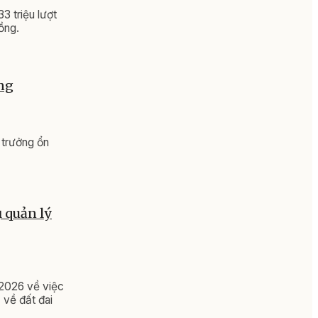
 triệu lượt
ồng.
ồng
g trưởng ổn
 quản lý
2026 về việc
 về đất đai