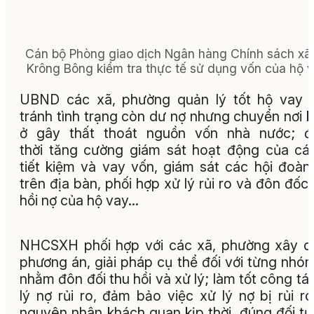
Cán bộ Phòng giao dịch Ngân hàng Chính sách xã 
Krông Bông kiểm tra thực tế sử dụng vốn của hộ v
UBND các xã, phường quản lý tốt hộ vay 
tránh tình trạng còn dư nợ nhưng chuyển nơi 
ở gây thất thoát nguồn vốn nhà nước; đ
thời tăng cường giám sát hoạt động của cá
tiết kiệm và vay vốn, giám sát các hội đoàn
trên địa bàn, phối hợp xử lý rủi ro và đôn đốc,
hồi nợ của hộ vay...
NHCSXH phối hợp với các xã, phường xây 
phương án, giải pháp cụ thể đối với từng nhó
nhằm đôn đối thu hồi và xử lý; làm tốt công tá
lý nợ rủi ro, đảm bảo việc xử lý nợ bị rủi r
nguyên nhân khách quan kịp thời, đúng đối t