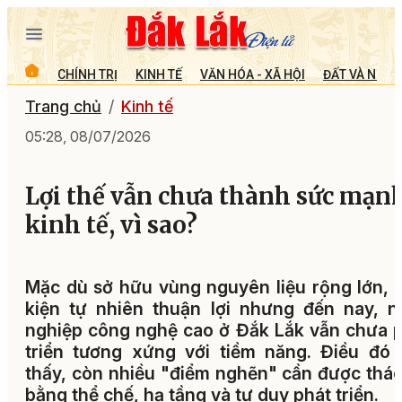
CHÍNH TRỊ
KINH TẾ
VĂN HÓA - XÃ HỘI
ĐẤT VÀ NGƯỜ
Trang chủ
Kinh tế
05:28, 08/07/2026
Lợi thế vẫn chưa thành sức mạn
kinh tế, vì sao?
Mặc dù sở hữu vùng nguyên liệu rộng lớn, 
kiện tự nhiên thuận lợi nhưng đến nay, 
nghiệp công nghệ cao ở Đắk Lắk vẫn chưa 
triển tương xứng với tiềm năng. Điều đó
thấy, còn nhiều "điểm nghẽn" cần được thá
bằng thể chế, hạ tầng và tư duy phát triển.