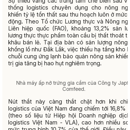
Sự thiếu vắng các trung tâm chế biến sâu v
thống logistics chuyên dụng cho nông ng
khiến tỷ lệ tổn thất sau thu hoạch luôn ở mức
động. Theo Tổ chức Lương thực và Nông ng
Liên hiệp quốc (FAO), khoảng 13,2% sản l
lương thực thực phẩm toàn cầu bị thất thoát t
khâu bán lẻ. Tại địa bàn có sản lượng nông
khổng lồ như Đắk Lắk, việc thiếu hạ tầng kho l
chuỗi cung ứng lạnh bảo quản nông sản khiến
trị gia tăng bị hao hụt nghiêm trọng.
Nhà máy ấp nở trứng gia cầm của Công ty Japf
Comfeed.
Nút thắt này càng thắt chặt hơn khi chi
logistics của Việt Nam đang chiếm tới 16,8%
(theo số liệu từ Hiệp hội Doanh nghiệp dịc
logistics Việt Nam - VLA), cao hơn nhiều so
mức trung bình 10,7% của thế giới. Điều này 