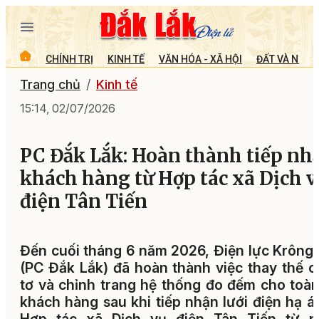
CHÍNH TRỊ
KINH TẾ
VĂN HÓA - XÃ HỘI
ĐẤT VÀ NGƯỜ
Trang chủ
Kinh tế
15:14, 02/07/2026
PC Đắk Lắk: Hoàn thành tiếp nh
khách hàng từ Hợp tác xã Dịch v
điện Tân Tiến
Đến cuối tháng 6 năm 2026, Điện lực Krông
(PC Đắk Lắk) đã hoàn thành việc thay thế 
tơ và chỉnh trang hệ thống đo đếm cho toà
khách hàng sau khi tiếp nhận lưới điện hạ á