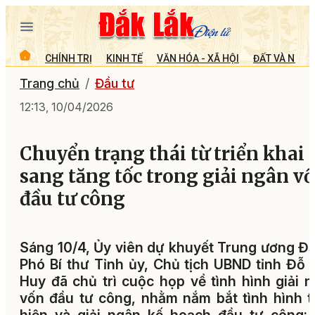
CHÍNH TRỊ
KINH TẾ
VĂN HÓA - XÃ HỘI
ĐẤT VÀ NGƯỜ
Trang chủ
Đầu tư
12:13, 10/04/2026
Chuyển trạng thái từ triển khai
sang tăng tốc trong giải ngân v
đầu tư công
Sáng 10/4, Ủy viên dự khuyết Trung ương Đ
Phó Bí thư Tỉnh ủy, Chủ tịch UBND tỉnh Đỗ
Huy đã chủ trì cuộc họp về tình hình giải 
vốn đầu tư công, nhằm nắm bắt tình hình 