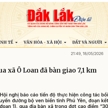
INH TẾ
VĂN HÓA - XÃ HỘI
ĐẤT VÀ NGƯỜI
21:49, 18/05/2026
a xã Ô Loan đã bàn giao 7,1 km
Hội nghị báo cáo tiến độ thực hiện công tác bồ
uyến đường bộ ven biển tỉnh Phú Yên, đoạn kế
 đoạn 1), qua địa bàn xã trong đợt cao điểm “3