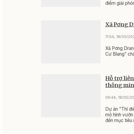
điểm giải phó
Xã Pơng D
11:54, 18/05/20
Xã Pơng Drang
Cư Blang” ch
Hỗ trợ liê
thông mi
09:44, 18/05/2
Dự án “Thí đi
mô hình vườn 
đến mục tiêu 
xuất sầu riêng