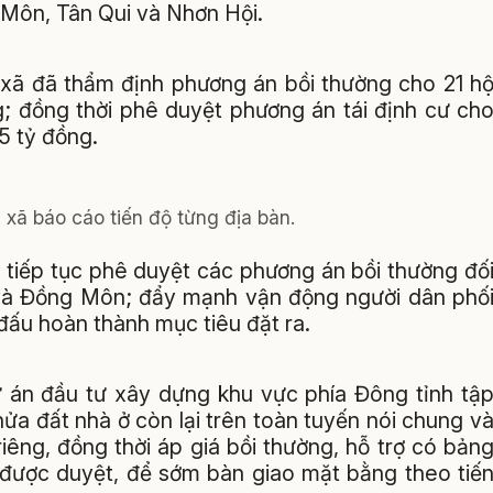
Môn, Tân Qui và Nhơn Hội.
, xã đã thẩm định phương án bồi thường cho 21 h
g; đồng thời phê duyệt phương án tái định cư ch
5 tỷ đồng.
xã báo cáo tiến độ từng địa bàn.
n tiếp tục phê duyệt các phương án bồi thường đố
i và Đồng Môn; đẩy mạnh vận động người dân phố
đấu hoàn thành mục tiêu đặt ra.
án đầu tư xây dựng khu vực phía Đông tỉnh tậ
hửa đất nhà ở còn lại trên toàn tuyến nói chung v
iêng, đồng thời áp giá bồi thường, hỗ trợ có bản
án được duyệt, để sớm bàn giao mặt bằng theo tiế