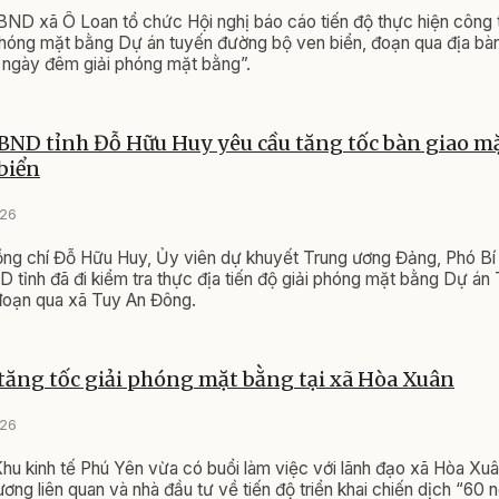
BND xã Ô Loan tổ chức Hội nghị báo cáo tiến độ thực hiện công 
phóng mặt bằng Dự án tuyến đường bộ ven biển, đoạn qua địa bàn
 ngày đêm giải phóng mặt bằng”.
BND tỉnh Đỗ Hữu Huy yêu cầu tăng tốc bàn giao m
biển
026
ồng chí Đỗ Hữu Huy, Ủy viên dự khuyết Trung ương Đảng, Phó Bí 
 tỉnh đã đi kiểm tra thực địa tiến độ giải phóng mặt bằng Dự á
đoạn qua xã Tuy An Đông.
tăng tốc giải phóng mặt bằng tại xã Hòa Xuân
026
hu kinh tế Phú Yên vừa có buổi làm việc với lãnh đạo xã Hòa Xuâ
ương liên quan và nhà đầu tư về tiến độ triển khai chiến dịch “60