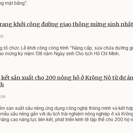
ng mặt bằng”.
rang khởi công đường giao thông mừng sinh nhật
26
 tổ chức Lễ khởi công công trình “Nâng cấp, sửa chữa đường gi
ào mừng kỷ niệm 136 năm Ngày sinh Chủ tịch Hồ Chí Minh.
n kết sản xuất cho 200 nông hộ ở Krông Nô từ dự án
nh
026
ểm sản xuất sầu riêng ứng dụng công nghệ thông minh và kết hợ
mẫu sầu riêng gắn với du lịch trải nghiệm nông nghiệp ở xã Krô
nâng cao năng lực liên kết, phát triển kinh tế tập thể cho 200 hộ
 trên địa bàn.