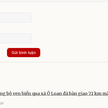
Gửi bình luận
g bộ ven biển qua xã Ô Loan đã bàn giao 7,1 km m
026