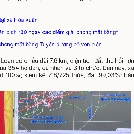
tại xã Hòa Xuân
iến dịch “30 ngày cao điểm giải phóng mặt bằng”
 phóng mặt bằng Tuyến đường bộ ven biển
oan có chiều dài 7,6 km, diện tích đất thu hồi hơ
ủa 354 hộ dân, cá nhân và 3 tổ chức. Đến nay, x
ạt 100%; kiểm kê 718/725 thửa, đạt 99,03%; bà