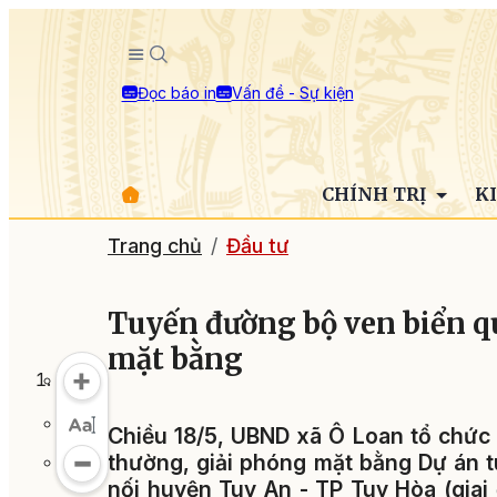
Đọc báo in
Vấn đề - Sự kiện
CHÍNH TRỊ
K
Trang chủ
Đầu tư
Tuyến đường bộ ven biển qu
mặt bằng
Chiều 18/5, UBND xã Ô Loan tổ chức 
thường, giải phóng mặt bằng Dự án t
nối huyện Tuy An - TP Tuy Hòa (giai