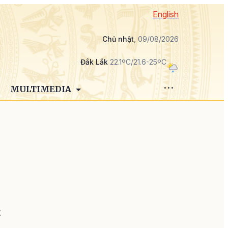
English
Chủ nhật
, 09/08/2026
Đắk Lắk
22.1ºC/21.6-25ºC
MULTIMEDIA
i
t
0