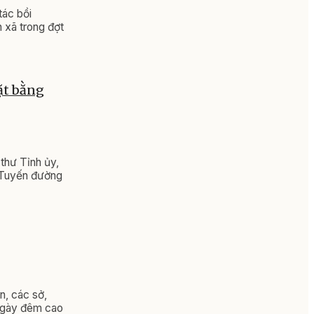
tác bồi
 xã trong đợt
ặt bằng
thư Tỉnh ủy,
n Tuyến đường
n, các sở,
 ngày đêm cao