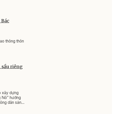
 Bác
ao thông thôn
 sầu riêng
p xây dựng
ng Nô” hướng
 nông dân sản