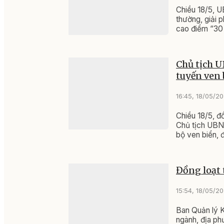
Chiều 18/5, U
thường, giải 
cao điểm “30
Chủ tịch U
tuyến ven 
16:45, 18/05/2
Chiều 18/5, đ
Chủ tịch UBND
bộ ven biển, 
Đồng loạt 
15:54, 18/05/2
Ban Quản lý K
ngành, địa ph