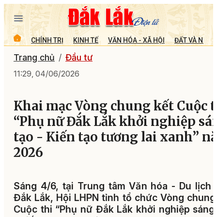
CHÍNH TRỊ
KINH TẾ
VĂN HÓA - XÃ HỘI
ĐẤT VÀ NGƯỜ
Trang chủ
Đầu tư
11:29, 04/06/2026
Khai mạc Vòng chung kết Cuộc t
“Phụ nữ Đắk Lắk khởi nghiệp sá
tạo - Kiến tạo tương lai xanh” 
2026
Sáng 4/6, tại Trung tâm Văn hóa - Du lịch 
Đắk Lắk, Hội LHPN tỉnh tổ chức Vòng chung
Cuộc thi “Phụ nữ Đắk Lắk khởi nghiệp sáng