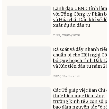
Lãnh đạo UBND tỉnh làm 
với Tổng Công ty Phân b
và Hóa chất Dầu khí về đề
xuất dự án đầu tư
11:33, 29/05/2026
Rà soát và đẩy nhanh tiến
chuẩn bị cho Hội nghị Cô
bố Quy hoạch tỉnh Đắk L
và Xúc tiến đầu tư năm 2
19:27, 25/05/2026
Các Tổ giúp việc Ban Chỉ 
thực hiện mục tiêu tăng
trưởng kinh tế 2 con số p
bảo đảm nguyên tắc "6 rõ