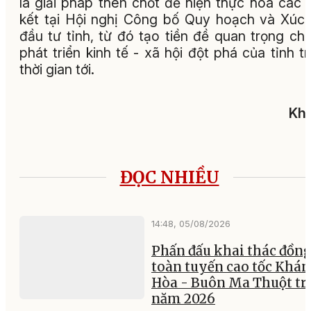
là giải pháp then chốt để hiện thực hóa các
kết tại Hội nghị Công bố Quy hoạch và Xúc 
đầu tư tỉnh, từ đó tạo tiền đề quan trọng ch
phát triển kinh tế - xã hội đột phá của tỉnh t
thời gian tới.
Khả
ĐỌC NHIỀU
14:48, 05/08/2026
Phấn đấu khai thác đồng
toàn tuyến cao tốc Khá
Hòa - Buôn Ma Thuột tr
năm 2026