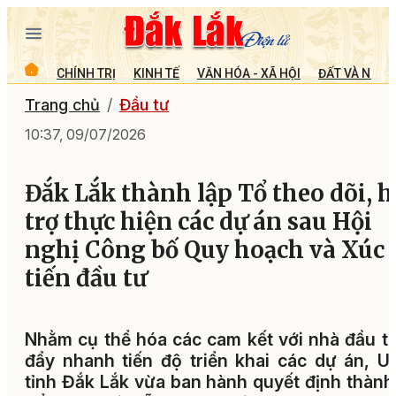
CHÍNH TRỊ
KINH TẾ
VĂN HÓA - XÃ HỘI
ĐẤT VÀ NGƯỜ
Trang chủ
Đầu tư
10:37, 09/07/2026
Đắk Lắk thành lập Tổ theo dõi, h
trợ thực hiện các dự án sau Hội
nghị Công bố Quy hoạch và Xúc
tiến đầu tư
Nhằm cụ thể hóa các cam kết với nhà đầu t
đẩy nhanh tiến độ triển khai các dự án, 
tỉnh Đắk Lắk vừa ban hành quyết định thành